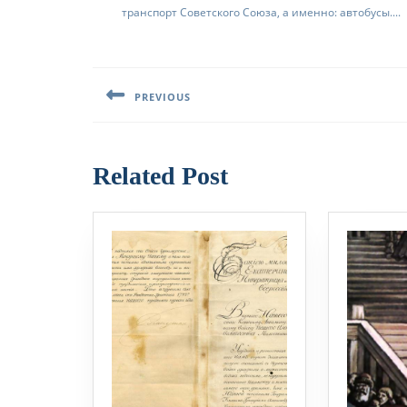
транспорт Советского Союза, а именно: автобусы....
Навигация
по
PREVIOUS
записям
Предыдущая
запись:
Related Post