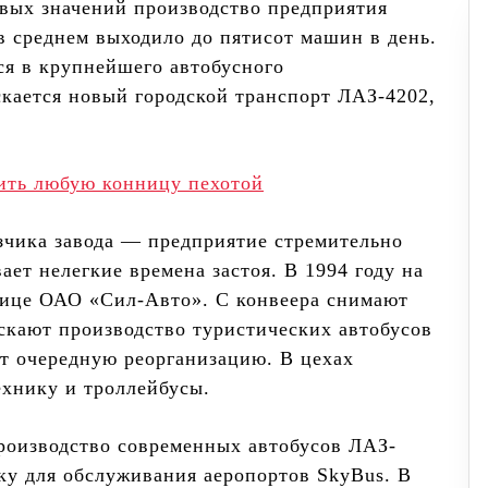
овых значений производство предприятия
а в среднем выходило до пятисот машин в день.
ся в крупнейшего автобусного
скается новый городской транспорт ЛАЗ-4202,
дить любую конницу пехотой
чика завода — предприятие стремительно
ет нелегкие времена застоя. В 1994 году на
лице ОАО «Сил-Авто». С конвеера снимают
скают производство туристических автобусов
ет очередную реорганизацию. В цехах
ехнику и троллейбусы.
роизводство современных автобусов ЛАЗ-
у для обслуживания аеропортов SkyBus. В