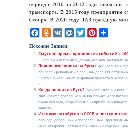
период с 2010 по 2012 годы завод пост
транспорта. В 2015 году предприятие с
Group». В 2020 году ЛАЗ праздную мин
F
O
V
M
T
Pi
О
a
d
K
ai
w
nt
т
Похожие Записи:
c
n
l.
itt
er
п
Смутное время: хронология событий с 160
e
o
R
er
e
р
— весной и летом лили дожди, осенью наступали зам
Появление пороха на Руси
b
kl
u
st
а
Смесь селитры, се
привела к революции в военном деле. Огнестрельно
o
a
в
но это с лихвой компенсировала простота в использ
и...
o
ss
и
Когда возникла Русь?
Русь возникла в IX веке
k
ni
т
связывают с правлением князя Рюрика и его потом
около 860 года, когда Рюрик был приглашен владет
ki
ь
защиты...
История автобусов в СССР и постсоветск
периода: довоенный и послевоенный. Производимые
механизированностью и техническим содержанием д