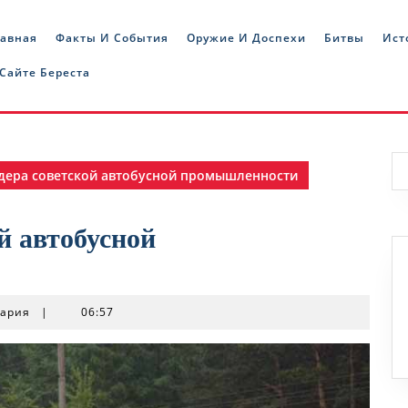
лавная
Факты И События
Оружие И Доспехи
Битвы
Ист
 Сайте Береста
дера советской автобусной промышленности
й автобусной
тария
|
06:57