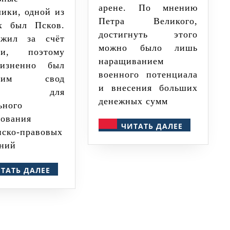
арене. По мнению
лики, одной из
Петра Великого,
х был Псков.
достигнуть этого
 жил за счёт
можно было лишь
вли, поэтому
наращиванием
изненно был
военного потенциала
ходим свод
и внесения больших
онов для
денежных сумм
ьного
рования
ЧИТАТЬ
ЧИТАТЬ ДАЛЕЕ
нско-правовых
ДАЛЕЕ
ний
ЧИТАТЬ
ТАТЬ ДАЛЕЕ
ДАЛЕЕ