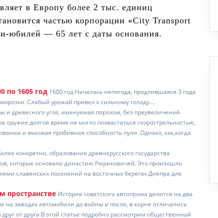
авляет в Европу более 2 тыс. единиц
тановится частью корпорации «City Transport
и-юбилей — 65 лет с даты основания.
0 по 1605 год
1600 год Началась непогода, продлившаяся 3 года
орозки. Слабый урожай привел к сильному голоду....
ры и древесного угля, именуемая порохом, без преувеличений
е оружие долгое время не могло похвастаться скорострельностью,
овании и высокая пробивная способность пули. Однако, как,когда
. Более конкретно, образование древнерусского государства
ков, которые основали династию Рюриковичей. Это произошло
елями славянских поселений на восточных берегах Днепра для
ом пространстве
История советского автопрома делится на два
 на заводах автомобили до войны и после, в корне отличались
руг от друга.В этой статье подробно рассмотрим общественный