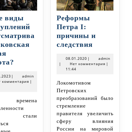
е виды
Реформы
туплений
Петра I:
усматрива
причины и
Реформы
сковская
следствия
Петра
ая
08.01.2020
admin
08.01.2020
|
admin
Какие
I:
ота?
|
Нет комментария
|
виды
11:44
причины
24.12.2023
admin
2.2023
|
admin
преступлений
и
т комментария
|
Локомотивом
4
предусматривала
следствия
Петровских
Псковская
преобразований было
Судная
стремление
бленности
правителя увеличить
грамота?
и стали
сферу влияния
ться
России на мировой
ьные