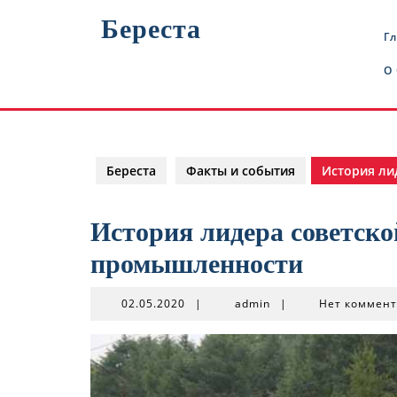
Перейти
Береста
к
Г
содержимому
О
Береста
Факты и события
История ли
История лидера советско
промышленности
02.05.2020
admin
02.05.2020
|
admin
|
Нет коммен