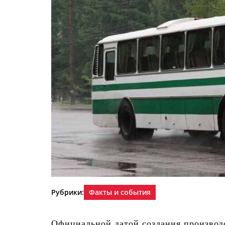
Рубрики:
Факты и события
Официальной датой создания производ