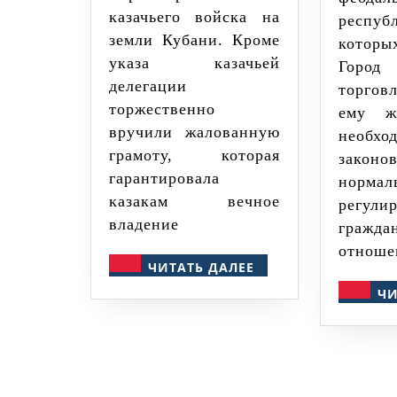
казачьего войска на
респуб
земли Кубани. Кроме
которы
указа казачьей
Город
делегации
торго
торжественно
ему ж
вручили жалованную
необ
грамоту, которая
зак
гарантировала
нормал
казакам вечное
регули
владение
гражда
отноше
ЧИТАТЬ
ЧИТАТЬ ДАЛЕЕ
ДАЛЕЕ
ЧИ