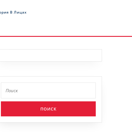
ория В Лицах
Найти: