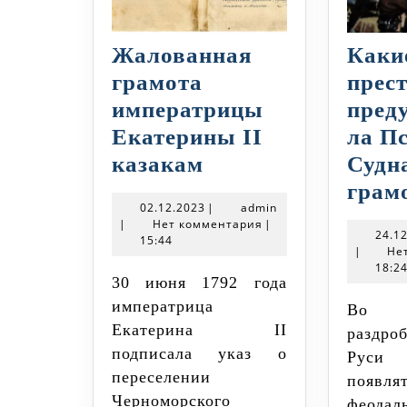
Жалованная
Каки
грамота
прес
императрицы
пред
Екатерины II
ла П
Жалованная
казакам
Судн
грамота
грам
02.12.2023
admin
02.12.2023
|
admin
императрицы
|
Нет комментария
|
24.1
15:44
Екатерины
|
Не
II
18:2
30 июня 1792 года
казакам
императрица
Во времена
Екатерина II
раздро
подписала указ о
Рус
переселении
появля
Черноморского
феодал