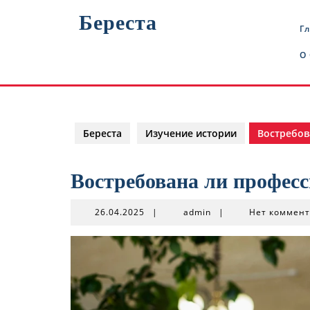
Перейти
Береста
к
Г
содержимому
О
Береста
Изучение истории
Востребов
Востребована ли професс
26.04.2025
admin
26.04.2025
|
admin
|
Нет коммен