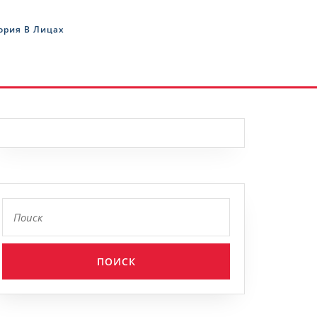
ория В Лицах
Найти: