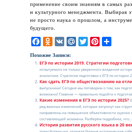
применение своим знаниям в самых раз
и культурного менеджмента. Выбирая э
не просто наука о прошлом, а инструм
будущего.
F
O
V
M
T
Pi
О
a
d
K
ai
w
nt
т
Похожие Записи:
c
n
l.
itt
er
п
ЕГЭ по истории 2019. Стратегии подготов
e
o
R
er
e
р
испытуемого не только уверенного владения истори
b
kl
u
st
а
аналитике. Стратегия подготовки к ЕГЭ по истории 2
Как сдать ЕГЭ по обществознанию на отл
o
a
в
выпускники! Сегодня мы поговорим о том, как подго
возможно! Главное — правильно подойти к подготовк
o
ss
и
Какие изменения в ЕГЭ по истории 2025?
k
ni
т
ряд важных изменений, которые затронут как струк
направлены на повышение объективности оценки з
ki
ь
составляющей экзамена. Разберём подробнее, что...
История развития русского языка в 20 ве
трансформации, отражая бурные исторические собы