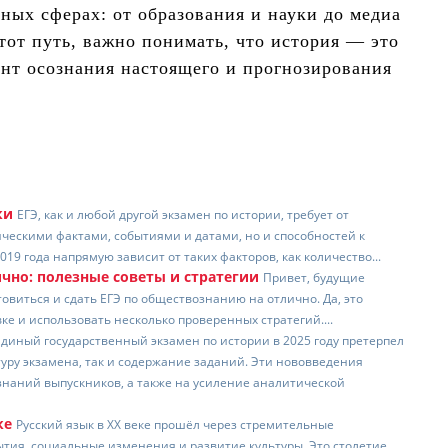
ных сферах: от образования и науки до медиа
тот путь, важно понимать, что история — это
ент осознания настоящего и прогнозирования
ки
ЕГЭ, как и любой другой экзамен по истории, требует от
ческими фактами, событиями и датами, но и способностей к
019 года напрямую зависит от таких факторов, как количество...
ично: полезные советы и стратегии
Привет, будущие
товиться и сдать ЕГЭ по обществознанию на отлично. Да, это
е и использовать несколько проверенных стратегий....
Единый государственный экзамен по истории в 2025 году претерпел
туру экзамена, так и содержание заданий. Эти нововведения
наний выпускников, а также на усиление аналитической
ке
Русский язык в XX веке прошёл через стремительные
тия, социальные изменения и развитие культуры. Это столетие