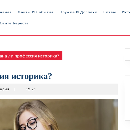
лавная
Факты И События
Оружие И Доспехи
Битвы
Ист
 Сайте Береста
ана ли профессия историка?
ия историка?
тария
|
15:21