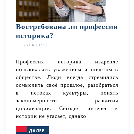
Востребована ли профессия
Востребована
историка?
ли
26.04.2025
26.04.2025
|
профессия
историка?
Профессия историка издревле
пользовалась уважением и почетом в
обществе. Люди всегда стремились
осмыслить своё прошлое, разобраться
в истоках культуры, понять
закономерности развития
цивилизации. Сегодня интерес к
истории не угасает, однако
ДАЛЕЕ
ДАЛЕЕ