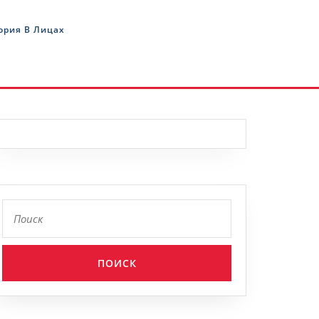
ория В Лицах
Найти: