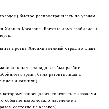
олодом) быстро распространялась по уездам.
я Хлопко Косалапа. Богатые дома грабились и
ерть.
авить против Хлопка военный отряд во главе
сманова попал в западню и был разбит
азбойничья армия была разбита лишь с
в плен и казнили).
о которому запрещалось торговать с казаками
то событие взволновало население в
азом состояло из казаков).