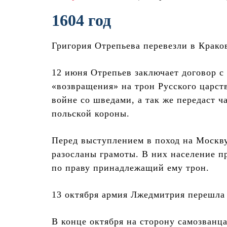
1604 год
Григория Отрепьева перевезли в Крако
12 июня Отрепьев заключает договор с
«возвращения» на трон Русского царст
войне со шведами, а так же передаст ч
польской короны.
Перед выступлением в поход на Москву
разосланы грамоты. В них население п
по праву принадлежащий ему трон.
13 октября армия Лжедмитрия перешла
В конце октября на сторону самозванц