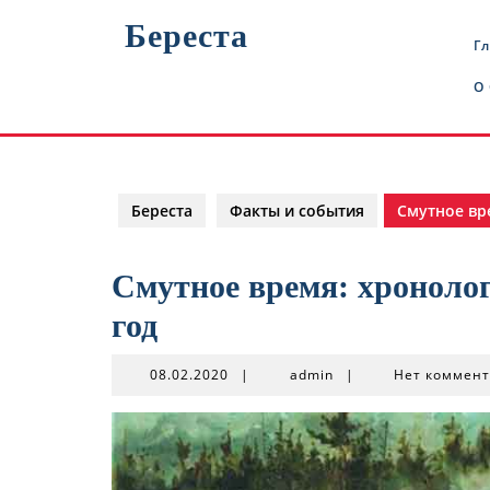
Перейти
Береста
к
Г
содержимому
О
Береста
Факты и события
Смутное вре
Смутное время: хронолог
год
08.02.2020
admin
08.02.2020
|
admin
|
Нет коммен