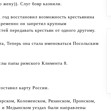
о жену)). Слуг бояр казнили.
1 год восстановил возможность крестьянина
временно он запретил крупным
стей передавать крестьян от одного другому.
та, Теперь она стала именоваться Посольским
слы папы римского Климента 8.
составил карту России.
ирском, Коломенском, Рязанском, Пронском,
 и Медынском уездах были направлены