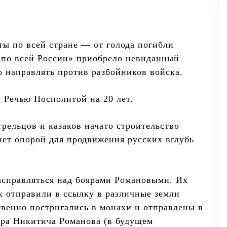
ы по всей стране — от голода погибли
 по всей России» приобрело невиданный
 направлять против разбойников войска.
с Речью Посполитой на 20 лет.
рельцов и казаков начато строительство
нет опорой для продвижения русских вглубь
расправляться над боярами Романовыми. Их
х отправили в ссылку в различные земли
твенно постригались в монахи и отправлены в
ора Никитича Романова (в будущем