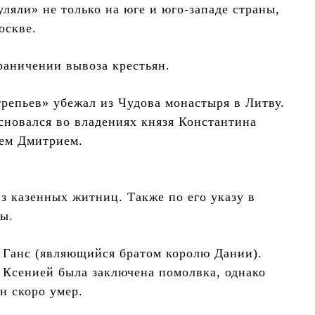
ляли» не только на юге и юго-западе страны,
оскве.
раничении вывоза крестьян.
репьев» убежал из Чудова монастыря в Литву.
основался во владениях князя Константина
чем Дмитрием.
з казенных житниц. Также по его указу в
ы.
г Ганс (являющийся братом королю Дании).
 Ксенией была заключена помолвка, однако
н скоро умер.