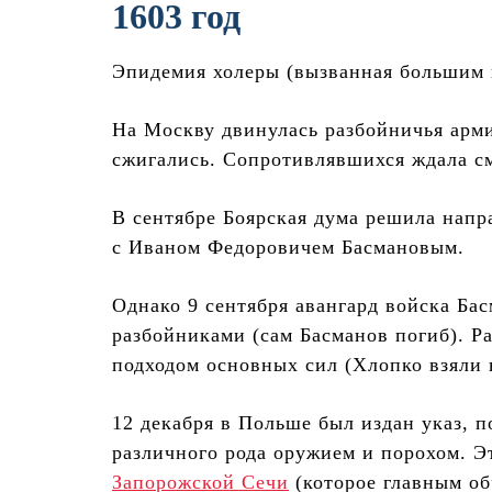
1603 год
Эпидемия холеры (вызванная большим г
На Москву двинулась разбойничья арми
сжигались. Сопротивлявшихся ждала см
В сентябре Боярская дума решила напр
с Иваном Федоровичем Басмановым.
Однако 9 сентября авангард войска Ба
разбойниками (сам Басманов погиб). Р
подходом основных сил (Хлопко взяли 
12 декабря в Польше был издан указ, п
различного рода оружием и порохом. Э
Запорожской Сечи
(которое главным обр