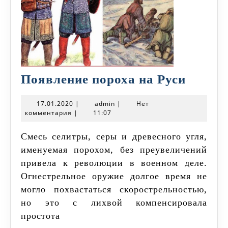
Появл
Появление пороха на Руси
порох
17.01.2020
admin
17.01.2020
|
admin
|
Нет
на
комментария
|
11:07
Руси
Смесь селитры, серы и древесного угля,
именуемая порохом, без преувеличений
привела к революции в военном деле.
Огнестрельное оружие долгое время не
могло похвастаться скорострельностью,
но это с лихвой компенсировала
простота