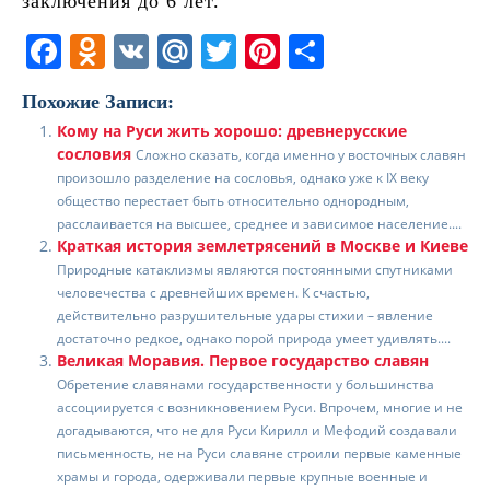
заключения до 6 лет.
F
O
V
M
T
Pi
О
a
d
K
ai
w
nt
т
Похожие Записи:
c
n
l.
itt
er
п
Кому на Руси жить хорошо: древнерусские
e
o
R
er
e
р
сословия
Сложно сказать, когда именно у восточных славян
b
kl
u
st
а
произошло разделение на сословья, однако уже к IX веку
общество перестает быть относительно однородным,
o
a
в
расслаивается на высшее, среднее и зависимое население....
Краткая история землетрясений в Москве и Киеве
o
ss
и
Природные катаклизмы являются постоянными спутниками
k
ni
т
человечества с древнейших времен. К счастью,
действительно разрушительные удары стихии – явление
ki
ь
достаточно редкое, однако порой природа умеет удивлять....
Великая Моравия. Первое государство славян
Обретение славянами государственности у большинства
ассоциируется с возникновением Руси. Впрочем, многие и не
догадываются, что не для Руси Кирилл и Мефодий создавали
письменность, не на Руси славяне строили первые каменные
храмы и города, одерживали первые крупные военные и