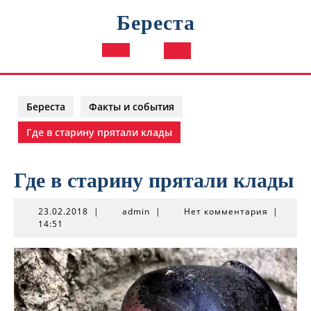
Перейти
Береста
к
содержимому
Кнопка
Открыть
Береста
Факты и события
Где в старину прятали клады
Где в старину прятали клады
23.02.2018
admin
23.02.2018
|
admin
|
Нет комментария
|
14:51