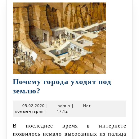
Почему города уходят под
Почему
землю?
города
05.02.2020
admin
05.02.2020
|
admin
|
Нет
уходят
комментария
|
17:12
под
В последнее время в интернете
землю?
появилось немало высосанных из пальца