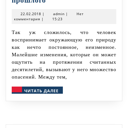
прошлого
Руси.
22.02.2018
admin
22.02.2018
|
admin
|
Нет
Суровые
комментария
|
15:23
зимы
Так уж сложилось, что человек
прошлого
воспринимает окружающую его природу
как нечто постоянное, неизменное.
Малейшие изменения, которые он может
ощутить на протяжении считанных
десятилетий, вызывают у него множество
опасений. Между тем,
ЧИТАТЬ
ЧИТАТЬ ДАЛЕЕ
ДАЛЕЕ