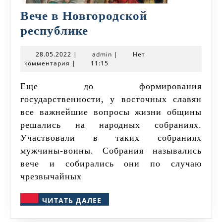
Вече в Новгородской
Вече
республике
в
28.05.2022
admin
28.05.2022
|
admin
|
Нет
Новгородской
комментария
|
11:15
республике
Еще до формирования
государственности, у восточных славян
все важнейшие вопросы жизни общины
решались на народных собраниях.
Участвовали в таких собраниях
мужчины-воины. Собрания назывались
вече и собирались они по случаю
чрезвычайных
ЧИТАТЬ
ЧИТАТЬ ДАЛЕЕ
ДАЛЕЕ