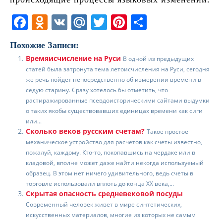
F
O
V
M
T
Pi
О
a
d
K
ai
w
nt
т
Похожие Записи:
c
n
l.
itt
er
п
Времяисчисление на Руси
В одной из предыдущих
e
o
R
er
e
р
статей была затронута тема летоисчисления на Руси, сегодня
b
kl
u
st
а
же речь пойдет непосредственно об измерении времени в
седую старину. Сразу хотелось бы отметить, что
o
a
в
растиражированные псевдоисторическими сайтами выдумки
о таких якобы существовавших единицах времени как сиги
o
ss
и
или...
k
ni
т
Сколько веков русским счетам?
Такое простое
механическое устройство для расчетов как счеты известно,
ki
ь
пожалуй, каждому. Кто-то, покопавшись на чердаке или в
кладовой, вполне может даже найти некогда используемый
образец. В этом нет ничего удивительного, ведь счеты в
торговле использовали вплоть до конца XX века,...
Скрытая опасность средневековой посуды
Современный человек живет в мире синтетических,
искусственных материалов, многие из которых не самым