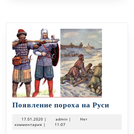
Появл
Появление пороха на Руси
порох
17.01.2020
admin
17.01.2020
|
admin
|
Нет
на
комментария
|
11:07
Руси