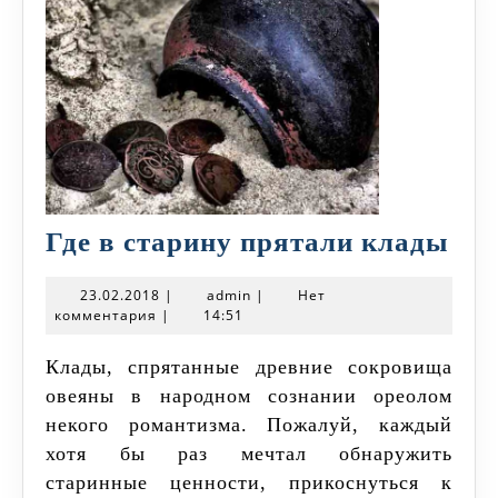
Где
Где в старину прятали клады
в
23.02.2018
admin
23.02.2018
|
admin
|
Нет
ста
комментария
|
14:51
пря
Клады, спрятанные древние сокровища
кл
овеяны в народном сознании ореолом
некого романтизма. Пожалуй, каждый
хотя бы раз мечтал обнаружить
старинные ценности, прикоснуться к