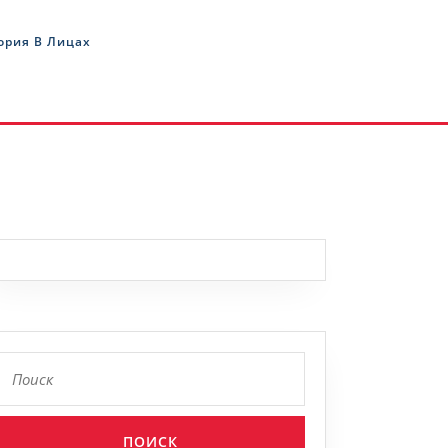
ория В Лицах
Найти: