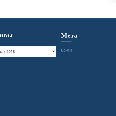
хивы
Мета
ы
Войти