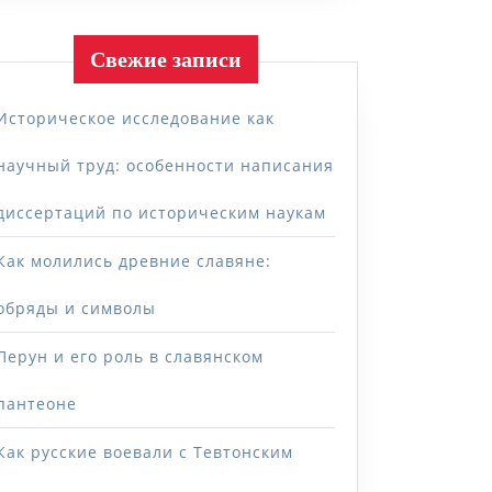
Свежие записи
Историческое исследование как
научный труд: особенности написания
диссертаций по историческим наукам
Как молились древние славяне:
обряды и символы
Перун и его роль в славянском
пантеоне
Как русские воевали с Тевтонским