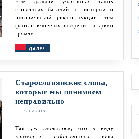
Чем дальше участники таких
словесных баталий от истории и
исторической реконструкции, тем
фантастичнее их воззрения, а крики
громче.
ДАЛЕЕ
ДАЛЕЕ
Старославянские слова,
которые мы понимаем
Старославянские
неправильно
слова,
22.02.2018
22.02.2018
|
которые
мы
Так уж сложилось, что в виду
краткости собственного века
понимаем