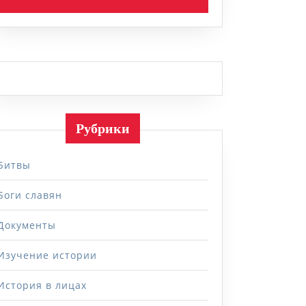
Рубрики
Битвы
Боги славян
Документы
ковое
Изучение истории
История в лицах