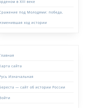
орденом в XIII веке
Сражение под Молодями: победа,
изменившая ход истории
Главная
Карта сайта
Русь Изначальная
Береста — сайт об истории России
Войти