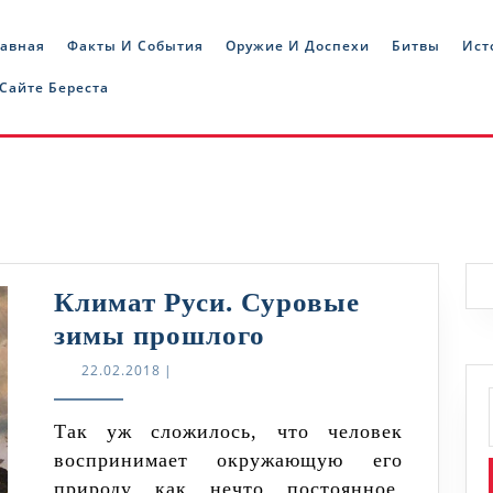
лавная
Факты И События
Оружие И Доспехи
Битвы
Ист
 Сайте Береста
Климат Руси. Суровые
Климат
зимы прошлого
Руси.
22.02.2018
22.02.2018
|
Суровые
зимы
Так уж сложилось, что человек
воспринимает окружающую его
прошлого
природу как нечто постоянное,