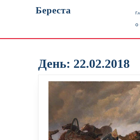
Перейти
Береста
к
Г
содержимому
О
День:
22.02.2018