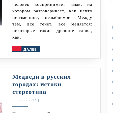
человек воспринимает язык, на
неправильно
котором разговаривает, как нечто
неизменное, незыблемое. Между
тем, все течет, все меняется:
некоторые такие древние слова,
как,
ДАЛЕЕ
ДАЛЕЕ
Медведи в русских
городах: истоки
Медведи
стереотипа
в
22.02.2018
22.02.2018
|
русских