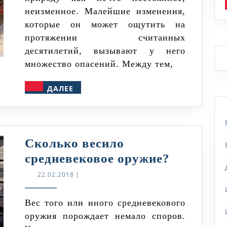
неизменное. Малейшие изменения,
которые он может ощутить на
протяжении считанных
десятилетий, вызывают у него
множество опасений. Между тем,
ДАЛЕЕ
ДАЛЕЕ
Сколько весило
Сколько
средневековое оружие?
весило
22.02.2018
22.02.2018
|
средневе
оружие?
Вес того или иного средневекового
оружия порождает немало споров.