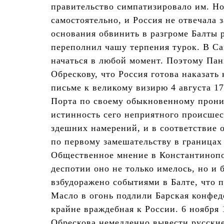
правительство симпатизировало им. Н
самостоятельно, и Россия не отвечала 
основания обвинить в разгроме Балты р
переполнил чашу терпения турок. В Са
начаться в любой момент. Поэтому Па
Обрескову, что Россия готова наказать
письме к великому визирю 4 августа 17
Порта по своему обыкновенному прони
истинность сего неприятного происшес
здешних намерений, и в соответствие 
по первому замешательству в границах
Общественное мнение в Константинопол
деспотии оно не только имелось, но и
взбудоражено событиями в Балте, что 
Масло в огонь подлили Барская конфед
крайне враждебная к России. 6 ноября 
Обрескова немедленно вывести русские