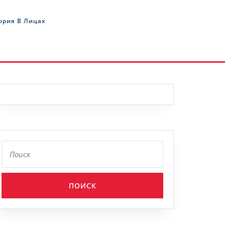
ория В Лицах
Найти: