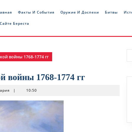
лавная
Факты И События
Оружие И Доспехи
Битвы
Ист
 Сайте Береста
кой войны 1768-1774 гг
й войны 1768-1774 гг
тария
|
10:50