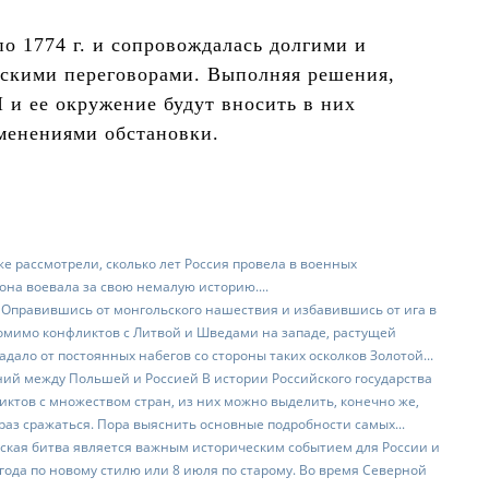
о 1774 г. и сопровождалась долгими и
скими переговорами. Выполняя решения,
I и ее окружение будут вносить в них
менениями обстановки.
же рассмотрели, сколько лет Россия провела в военных
 она воевала за свою немалую историю....
Оправившись от монгольского нашествия и избавившись от ига в
Помимо конфликтов с Литвой и Шведами на западе, растущей
адало от постоянных набегов со стороны таких осколков Золотой...
ий между Польшей и Россией В истории Российского государства
ктов с множеством стран, из них можно выделить, конечно же,
раз сражаться. Пора выяснить основные подробности самых...
ская битва является важным историческим событием для России и
 года по новому стилю или 8 июля по старому. Во время Северной