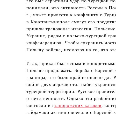
это был серьезный удар по турецкой п
понимали, что активность России в Пол
г., может привести к конфликту с Тур
в Константинополе смогут его предотвр
пришли тревожные известия. Польские
Украине, рядом с польско-турецкой гр
конфедерацию». Чтобы сохранить дости
Польшу войска, несмотря на то, что э
Итак, приказ был ясным и конкретным:
Польше продолжать. Борьба с Барской 
границы, что было крайне опасно для 
войне двух держав стал набег украинск
турецкой территории. Русское правител
ответственности. Однако эти разбойник
состояли из
запорожских казаков
, конт
гайдамаки активно воевали с Барской 