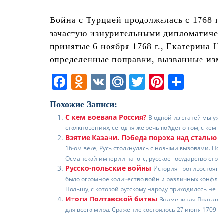
Война с Турцией продолжалась с 1768 п
зачастую изнурительными дипломатиче
принятые 6 ноября 1768 г., Екатерина I
определенные поправки, вызванные из
F
O
V
M
T
Pi
О
a
d
K
ai
w
nt
т
Похожие Записи:
c
n
l.
itt
er
п
С кем воевала Россия?
В одной из статей мы у
e
o
R
er
e
р
столкновениях, сегодня же речь пойдет о том, с кем
Взятие Казани. Победа пороха над сталью
b
kl
u
st
а
16-ом веке, Русь столкнулась с новыми вызовами. 
o
a
в
Османской империи на юге, русское государство стр
Русско-польские войны
o
ss
История противостоян
и
было огромное количество войн и различных конфли
k
ni
т
Польшу, с которой русскому народу приходилось не 
Итоги Полтавской битвы
Знаменитая Полтав
ki
ь
для всего мира. Сражение состоялось 27 июня 1709