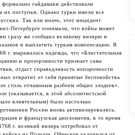
о формально гайдамаки действовали
за их поступки. Однако турки имели все
усских. Так или иначе, этот инцидент
нкт-Петербурге понимали, что война может
нин сразу же сообщил великому визирю и
 казаков и выплатить туркам компенсацию. В
68 г. выражалась надежда, что «Блистательная
цанию и прозорливости признает сама
твия, отдаст справедливость непорочности
оных отвратит от себя принятые беспокойства
 ее столь отчаянным разбоем общих злодеев».
е (оказывается, в этой абсолютистской
 было влиятельным) было настолько
противники России вновь активизировались.
ерация и французская дипломатия, в то время
1768 г. великий визирь потребовал от
 войска из Польши. Обресков уклонился от