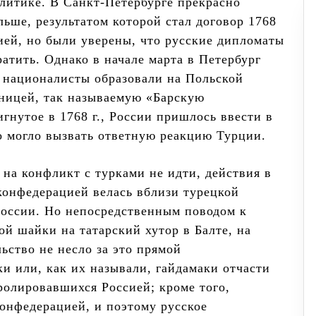
олитике. В Санкт-Петербурге прекрасно
ьше, результатом которой стал договор 1768
цией, но были уверены, что русские дипломаты
атить. Однако в начале марта в Петербург
 националисты образовали на Польской
аницей, так называемую «Барскую
гнутое в 1768 г., России пришлось ввести в
то могло вызвать ответную реакцию Турции.
 на конфликт с турками не идти, действия в
конфедерацией велась вблизи турецкой
России. Но непосредственным поводом к
ой шайки на татарский хутор в Балте, на
ьство не несло за это прямой
и или, как их называли, гайдамаки отчасти
ролировавшихся Россией; кроме того,
конфедерацией, и поэтому русское