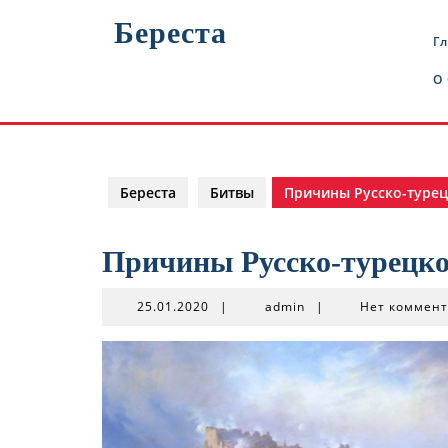
Перейти
Береста
к
Г
содержимому
О
Береста
Битвы
Причины Русско-турец
Причины Русско-турецко
25.01.2020
admin
25.01.2020
|
admin
|
Нет коммен