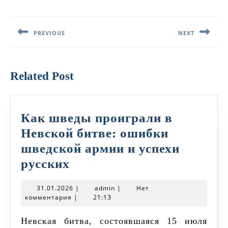
Навигация
по
PREVIOUS
NEXT
записям
Предыдущая
Следующая
запись:
запись:
Related Post
Как шведы проиграли в
Невской битве: ошибки
шведской армии и успехи
Как
русских
шведы
31.01.2026
admin
31.01.2026
|
admin
|
Нет
проиграли
комментария
|
21:13
в
Невская битва, состоявшаяся 15 июля
Невской