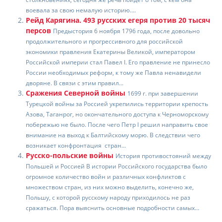
b
kl
u
st
а
воевала за свою немалую историю....
o
a
в
Рейд Карягина. 493 русских егеря против 20 тысяч
персов
o
ss
Предыстория 6 ноября 1796 года, после довольно
и
продолжительного и прогрессивного для российской
k
ni
т
экономики правления Екатерины Великой, императором
Российской империи стал Павел I. Его правление не принесло
ki
ь
России необходимых реформ, к тому же Павла ненавидели
дворяне. В связи с этим правил...
Сражения Северной войны
1699 г. при завершении
Турецкой войны за Россией укрепились территории крепость
Азова, Таганрог, но окончательного доступа к Черноморскому
побережью не было. После чего Петр I решил направить свое
внимание на выход к Балтийскому морю. В следствии чего
возникает конфронтация стран...
Русско-польские войны
История противостояний между
Польшей и Россией В истории Российского государства было
огромное количество войн и различных конфликтов с
множеством стран, из них можно выделить, конечно же,
Польшу, с которой русскому народу приходилось не раз
сражаться. Пора выяснить основные подробности самых...