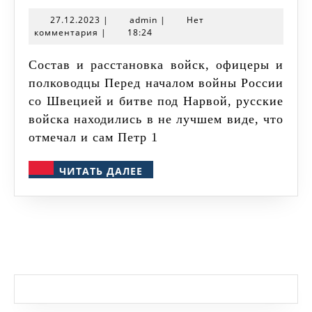
битвы
27.12.2023
admin
27.12.2023
|
admin
|
Нет
под
комментария
|
18:24
Нарвой
Состав и расстановка войск, офицеры и
1700
полководцы Перед началом войны России
года
со Швецией и битве под Нарвой, русские
войска находились в не лучшем виде, что
отмечал и сам Петр 1
ЧИТАТЬ
ЧИТАТЬ ДАЛЕЕ
ДАЛЕЕ