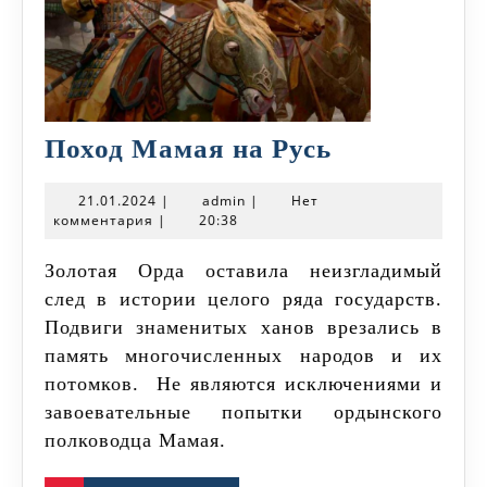
Поход
Поход Мамая на Русь
Мамая
21.01.2024
admin
21.01.2024
|
admin
|
Нет
на
комментария
|
20:38
Русь
Золотая Орда оставила неизгладимый
след в истории целого ряда государств.
Подвиги знаменитых ханов врезались в
память многочисленных народов и их
потомков. Не являются исключениями и
завоевательные попытки ордынского
полководца Мамая.