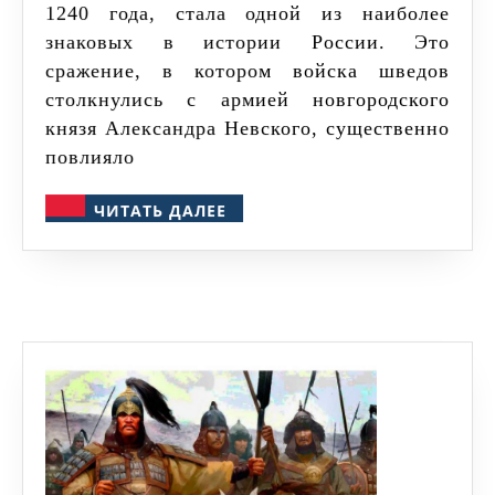
1240 года, стала одной из наиболее
битве:
знаковых в истории России. Это
ошибки
сражение, в котором войска шведов
шведской
столкнулись с армией новгородского
армии
князя Александра Невского, существенно
и
повлияло
успехи
ЧИТАТЬ
ЧИТАТЬ ДАЛЕЕ
русских
ДАЛЕЕ