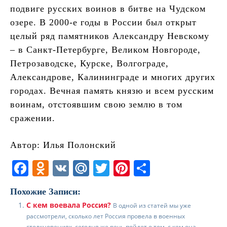
подвиге русских воинов в битве на Чудском
озере. В 2000-е годы в России был открыт
целый ряд памятников Александру Невскому
– в Санкт-Петербурге, Великом Новгороде,
Петрозаводске, Курске, Волгограде,
Александрове, Калининграде и многих других
городах. Вечная память князю и всем русским
воинам, отстоявшим свою землю в том
сражении.
Автор: Илья Полонский
F
O
V
M
T
Pi
О
a
d
K
ai
w
nt
т
Похожие Записи:
c
n
l.
itt
er
п
С кем воевала Россия?
В одной из статей мы уже
e
o
R
er
e
р
рассмотрели, сколько лет Россия провела в военных
столкновениях, сегодня же речь пойдет о том, с кем она