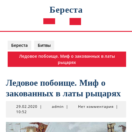
Перейти
Береста
к
содержимому
Кнопка
Открыть
Береста
Битвы
Ледовое побоище. Миф о закованных в латы
рыцарях
Ледовое побоище. Миф о
закованных в латы рыцарях
29.02.2020
admin
29.02.2020
|
admin
|
Нет комментария
|
10:52