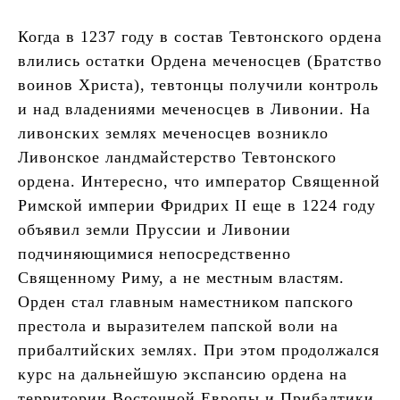
Когда в 1237 году в состав Тевтонского ордена
влились остатки Ордена меченосцев (Братство
воинов Христа), тевтонцы получили контроль
и над владениями меченосцев в Ливонии. На
ливонских землях меченосцев возникло
Ливонское ландмайстерство Тевтонского
ордена. Интересно, что император Священной
Римской империи Фридрих II еще в 1224 году
объявил земли Пруссии и Ливонии
подчиняющимися непосредственно
Священному Риму, а не местным властям.
Орден стал главным наместником папского
престола и выразителем папской воли на
прибалтийских землях. При этом продолжался
курс на дальнейшую экспансию ордена на
территории Восточной Европы и Прибалтики.