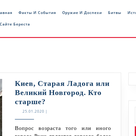
лавная
Факты И События
Оружие И Доспехи
Битвы
Ист
 Сайте Береста
Киев, Старая Ладога или
Великий Новгород. Кто
Киев,
старше?
Старая
25.01.2020
25.01.2020
|
Ладога
или
Вопрос возраста того или иного