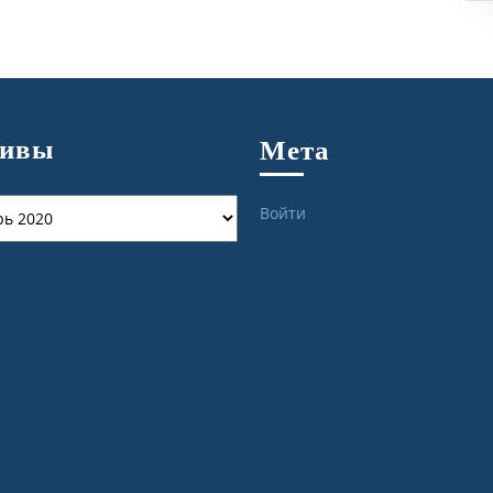
хивы
Мета
ы
Войти