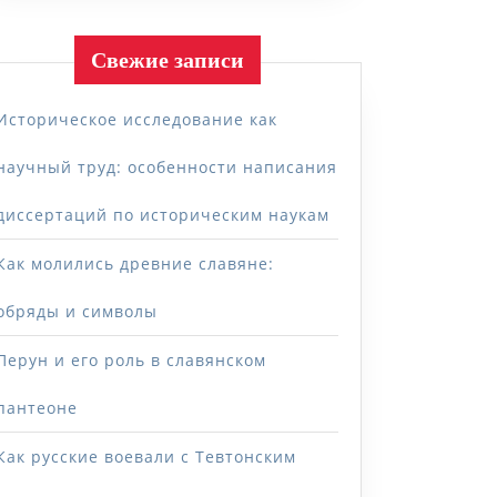
Свежие записи
Историческое исследование как
научный труд: особенности написания
диссертаций по историческим наукам
Как молились древние славяне:
обряды и символы
Перун и его роль в славянском
пантеоне
Как русские воевали с Тевтонским