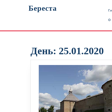
Перейти
Береста
к
Г
содержимому
О
День:
25.01.2020