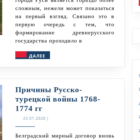
города Руси является гораздо более
Великий
сложным, нежели может показаться
Новгород.
на первый взгляд. Связано это в
Кто
первую очередь с тем, что
старше?
формирование древнерусского
государства проходило в
ДАЛЕЕ
ДАЛЕЕ
Причины Русско-
турецкой войны 1768-
Причины
1774 гг
Русско-
25.01.2020
25.01.2020
|
турецкой
войны
Белградский мирный договор вновь