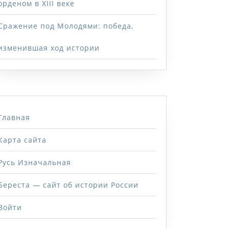
орденом в XIII веке
Сражение под Молодями: победа,
изменившая ход истории
Главная
Карта сайта
Русь Изначальная
Береста — сайт об истории России
Войти