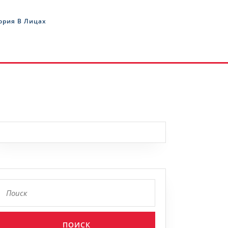
ория В Лицах
Найти: