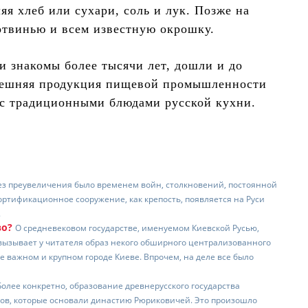
яя хлеб или сухари, соль и лук. Позже на
ботвинью и всем известную окрошку.
и знакомы более тысячи лет, дошли и до
ынешняя продукция пищевой промышленности
 с традиционными блюдами русской кухни.
ез преувеличения было временем войн, столкновений, постоянной
ортификационное сооружение, как крепость, появляется на Руси
.
во?
О средневековом государстве, именуемом Киевской Русью,
вызывает у читателя образ некого обширного централизованного
ее важном и крупном городе Киеве. Впрочем, на деле все было
. Более конкретно, образование древнерусского государства
ков, которые основали династию Рюриковичей. Это произошло