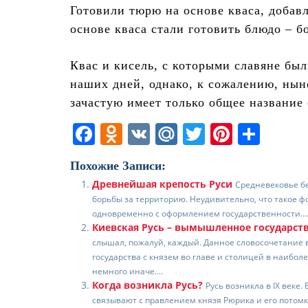
Готовили тюрю на основе кваса, добавл
основе кваса стали готовить блюдо – 
Квас и кисель, с которыми славяне был
наших дней, однако, к сожалению, н
зачастую имеет только общее название
F
O
V
M
T
Pi
О
a
d
K
ai
w
nt
т
Похожие Записи:
c
n
l.
itt
er
п
Древнейшая крепость Руси
Средневековье б
e
o
R
er
e
р
борьбы за территорию. Неудивительно, что такое ф
b
kl
u
st
а
одновременно с оформлением государственности...
Киевская Русь – вымышленное государст
o
a
в
слышал, пожалуй, каждый. Данное словосочетание 
государства с князем во главе и столицей в наибол
o
ss
и
немного иначе....
k
ni
т
Когда возникла Русь?
Русь возникла в IX веке
связывают с правлением князя Рюрика и его потом