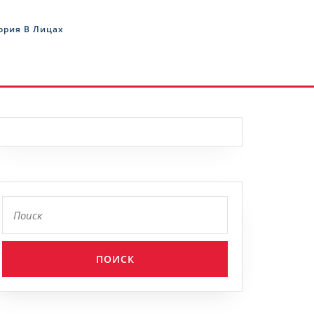
ория В Лицах
Найти: