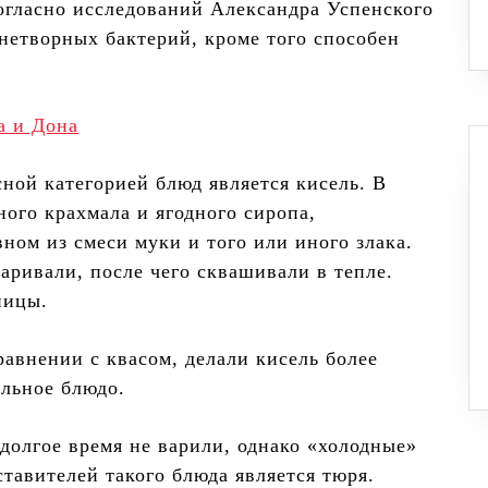
согласно исследований Александра Успенского
знетворных бактерий, кроме того способен
а и Дона
ной категорией блюд является кисель. В
ого крахмала и ягодного сиропа,
ном из смеси муки и того или иного злака.
аривали, после чего сквашивали в тепле.
ницы.
равнении с квасом, делали кисель более
ельное блюдо.
долгое время не варили, однако «холодные»
тавителей такого блюда является тюря.