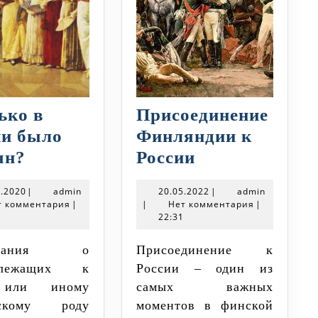
ько в
Присоединение
ии было
Финляндии к
Сколько
Присоединени
ян?
России
в
Финляндии
18.02.2020
admin
20.05.2022
admin
2.2020
|
admin
20.05.2022
|
admin
России
к
т комментария
|
|
Нет комментария
|
7
было
22:31
России
дворян?
Присоединение к
длежащих к
России – один из
 или иному
самых важных
нскому роду
моментов в финской