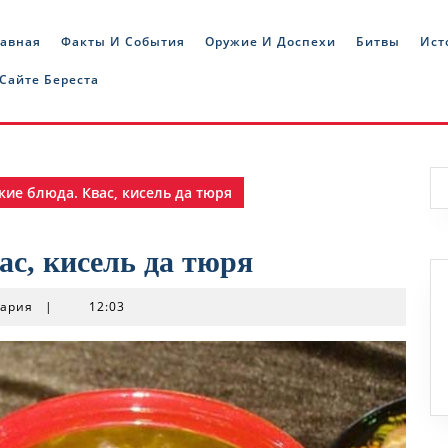
лавная
Факты И События
Оружие И Доспехи
Битвы
Ист
 Сайте Береста
кие блюда. Квас, кисель да тюря
ас, кисель да тюря
тария
|
12:03