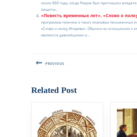
ki
ь
около 860 года, когда Рюрик был приглашен владет
защиты...
«Повесть временных лет», «Слово о полк
программы помним о таких знаковых письменных ис
«Слово о полку Игореве». Обычно по отношению к 
являются давнейшими и...
Навигация
по
PREVIOUS
записям
Предыдущая
запись:
Related Post