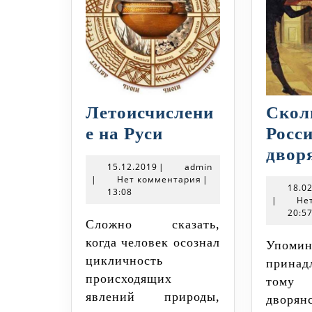
Летоисчислени
Скол
Летоисчисление
е на Руси
Росс
на
двор
15.12.2019
admin
15.12.2019
|
admin
Руси
|
Нет комментария
|
18.0
13:08
|
Не
20:5
Сложно сказать,
когда человек осознал
Упоминания о
цикличность
прина
происходящих
тому
явлений природы,
дворя