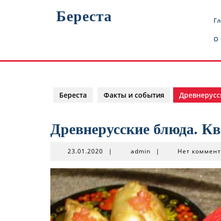
Перейти
Береста
к
Г
содержимому
О
Береста
Факты и события
Древнерусс
Древнерусские блюда. Кв
23.01.2020
admin
23.01.2020
|
admin
|
Нет коммен