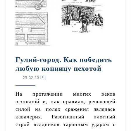
Гуляй-город. Как победить
Гуляй-
любую конницу пехотой
город.
25.02.2018
25.02.2018
|
Как
победит
На протяжении многих веков
основной и, как правило, решающей
любую
силой на полях сражения являлась
конниц
кавалерия. Разогнанный плотный
пехотой
строй всадников таранным ударом с