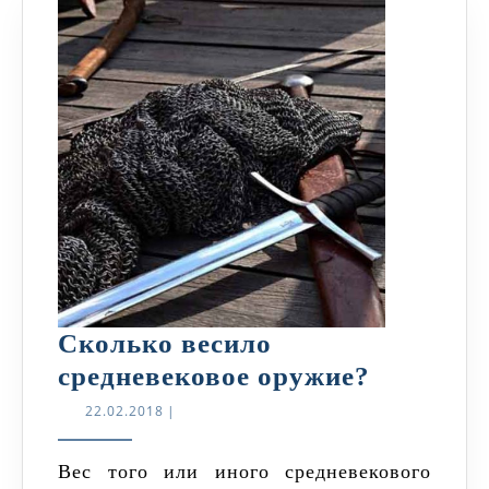
Сколько весило
Сколько
средневековое оружие?
весило
22.02.2018
22.02.2018
|
средневе
оружие?
Вес того или иного средневекового