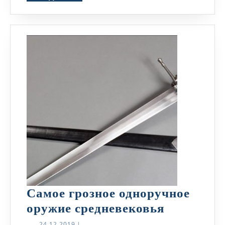
Самое грозное одноручное
Самое
оружие средневековья
грозное
24.12.2019
24.12.2019
|