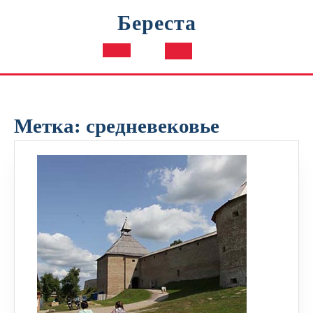
Перейти
Береста
к
содержимому
Кнопка
Открыть
Метка:
средневековье