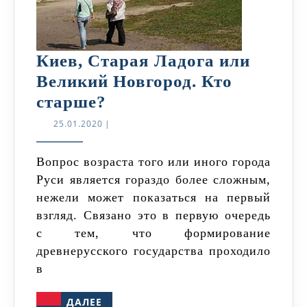
Киев, Старая Ладога или
Великий Новгород. Кто
Киев,
старше?
Старая
25.01.2020
25.01.2020
|
Ладога
или
Вопрос возраста того или иного города
Руси является гораздо более сложным,
Великий
нежели может показаться на первый
Новгород.
взгляд. Связано это в первую очередь
Кто
с тем, что формирование
старше?
древнерусского государства проходило
в
ДАЛЕЕ
ДАЛЕЕ