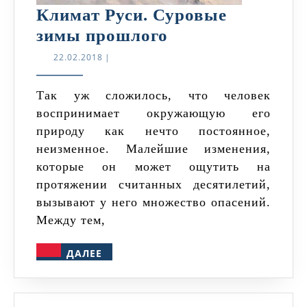
Климат Руси. Суровые
Климат
зимы прошлого
Руси.
22.02.2018
22.02.2018
|
Суровые
зимы
Так уж сложилось, что человек
воспринимает окружающую его
прошлого
природу как нечто постоянное,
неизменное. Малейшие изменения,
которые он может ощутить на
протяжении считанных десятилетий,
вызывают у него множество опасений.
Между тем,
ДАЛЕЕ
ДАЛЕЕ