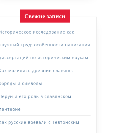
Свежие записи
Историческое исследование как
научный труд: особенности написания
диссертаций по историческим наукам
Как молились древние славяне:
обряды и символы
Перун и его роль в славянском
пантеоне
Как русские воевали с Тевтонским