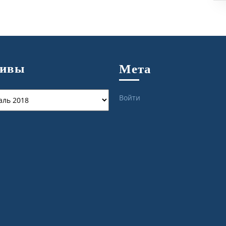
хивы
Мета
ы
Войти