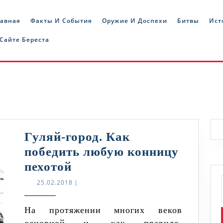
лавная
Факты И События
Оружие И Доспехи
Битвы
Ист
 Сайте Береста
Гуляй-город. Как
победить любую конницу
Гуляй-
пехотой
город.
25.02.2018
25.02.2018
|
Как
победить
На протяжении многих веков