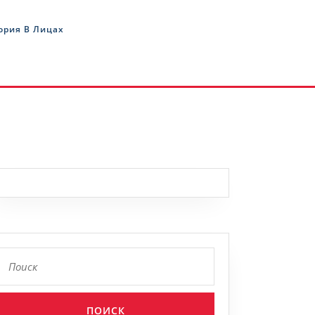
ория В Лицах
Найти: