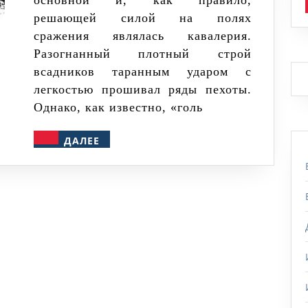
основной и, как правило,
любую
решающей силой на полях
конницу
сражения являлась кавалерия.
пехотой
Разогнанный плотный строй
всадников таранным ударом с
легкостью прошивал ряды пехоты.
Однако, как известно, «голь
ДАЛЕЕ
ДАЛЕЕ