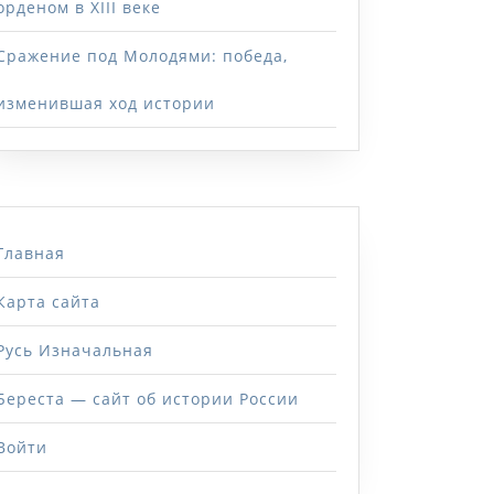
орденом в XIII веке
Сражение под Молодями: победа,
изменившая ход истории
Главная
Карта сайта
Русь Изначальная
Береста — сайт об истории России
Войти