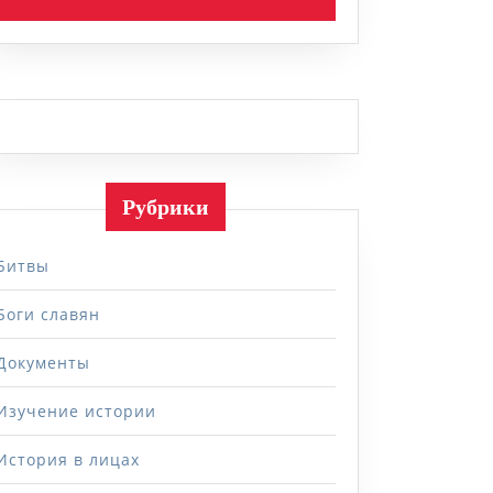
Рубрики
Битвы
Боги славян
Документы
Изучение истории
История в лицах