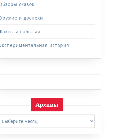
Обзоры сказок
Оружие и доспехи
Факты и события
ский
Экспериментальная история
г
Архивы
Архивы