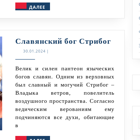
ДАЛЕЕ
ДАЛЕЕ
Славян
Славянский бог Стрибог
бог
30.01.2024
30.01.2024
|
Стрибо
Велик и силен пантеон языческих
богов славян. Одним из верховных
был славный и могучий Стрибог –
Владыка ветров, повелитель
воздушного пространства. Согласно
ведическим верованиям ему
подчиняются все духи, обитающие
в
ДАЛЕЕ