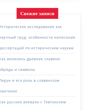
Свежие записи
Историческое исследование как
научный труд: особенности написания
диссертаций по историческим наукам
Как молились древние славяне:
обряды и символы
Перун и его роль в славянском
пантеоне
Как русские воевали с Тевтонским