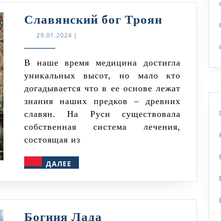
Славянск
Славянский бог Троян
бог
29.01.2024
29.01.2024
|
Троян
В наше время медицина достигла
уникальных высот, но мало кто
догадывается что в ее основе лежат
знания наших предков – древних
славян. На Руси существовала
собственная система лечения,
состоящая из
ДАЛЕЕ
ДАЛЕЕ
Богиня
Богиня Лада