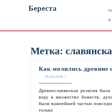
Перейти
Береста
к
Г
содержимому
О
Метка:
славянск
Как молились древние 
06.03.2026
06.03.2026
|
Древнеславянская религия была полна таинств и ритуалов, отражающих
веру в множество божеств, ду
были важнейшей частью повседне
только