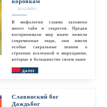
Почему
коровкам
славяне
22.12.2023
22.12.2023
|
поклонялись
божьим
В мифологии славян заложено
много тайн и секретов. Предки
коровкам
воспринимали мир иначе нежели
современные люди, они имели
особые сакральные знания о
строении вселенной и мироздании,
которые в большинстве своем ныне
ДАЛЕЕ
ДАЛЕЕ
Славянский бог
Славянский
Даждьбог