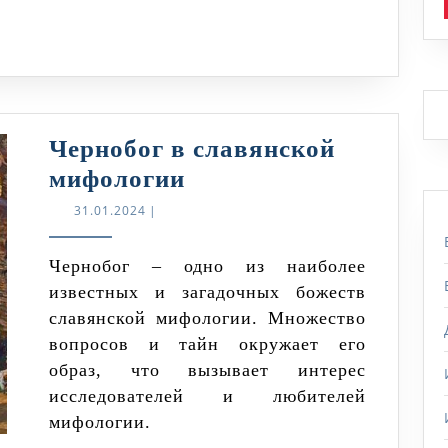
символы
Чернобог в славянской
Чернобог
мифологии
в
31.01.2024
31.01.2024
|
славянской
мифологии
Чернобог – одно из наиболее
известных и загадочных божеств
славянской мифологии. Множество
вопросов и тайн окружает его
образ, что вызывает интерес
исследователей и любителей
мифологии.