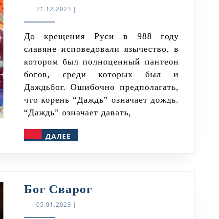
бог
21.12.2023
21.12.2023
|
Даждьбог
До крещения Руси в 988 году
славяне исповедовали язычество, в
котором был полноценный пантеон
богов, среди которых был и
Даждьбог. Ошибочно предполагать,
что корень “Даждь” означает дождь.
“Даждь” означает давать,
ДАЛЕЕ
ДАЛЕЕ
Бог
Бог Сварог
Сварог
05.01.2023
05.01.2023
|