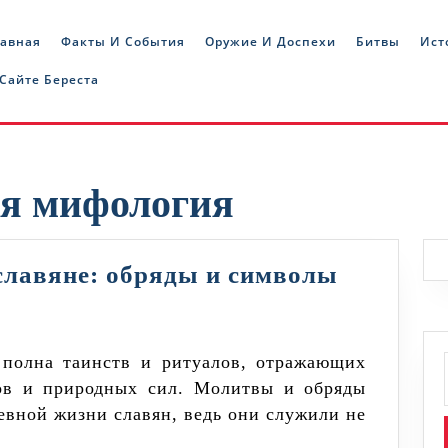
лавная
Факты И События
Оружие И Доспехи
Битвы
Ист
 Сайте Береста
ая мифология
Как
славяне: обряды и символы
молилис
древние
славяне:
хов и природных сил. Молитвы и обряды
обряды
вной жизни славян, ведь они служили не
и