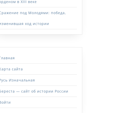
орденом в XIII веке
ий
Сражение под Молодями: победа,
изменившая ход истории
Главная
Карта сайта
Русь Изначальная
Береста — сайт об истории России
Войти