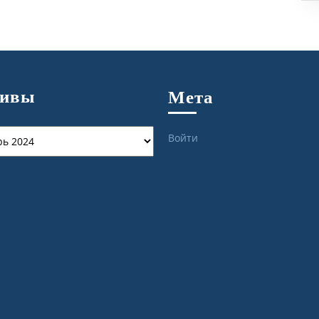
хивы
Мета
ы
Войти