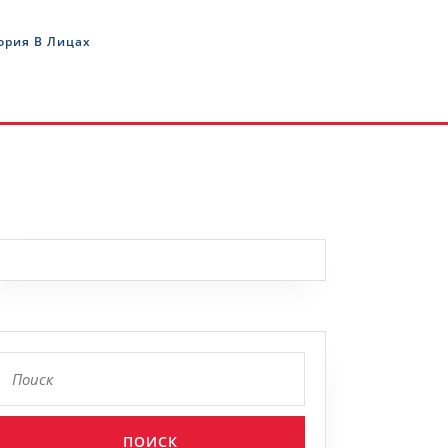
ория В Лицах
ский
г
Найти: