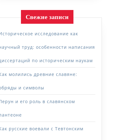
Свежие записи
Историческое исследование как
научный труд: особенности написания
диссертаций по историческим наукам
Как молились древние славяне:
обряды и символы
Перун и его роль в славянском
пантеоне
Как русские воевали с Тевтонским