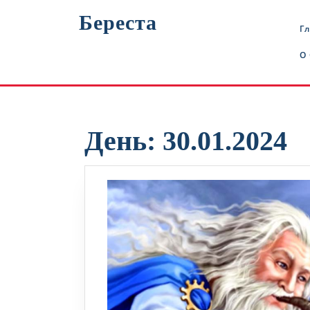
Перейти
Береста
к
Г
содержимому
О
День:
30.01.2024