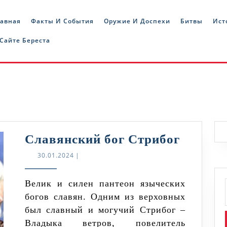
лавная
Факты И События
Оружие И Доспехи
Битвы
Ист
 Сайте Береста
Славян
Славянский бог Стрибог
бог
30.01.2024
30.01.2024
|
Стрибо
Велик и силен пантеон языческих
богов славян. Одним из верховных
был славный и могучий Стрибог –
Владыка ветров, повелитель