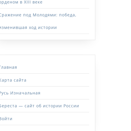
орденом в XIII веке
Сражение под Молодями: победа,
изменившая ход истории
Главная
Карта сайта
Русь Изначальная
Береста — сайт об истории России
Войти