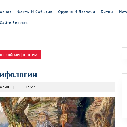
лавная
Факты И События
Оружие И Доспехи
Битвы
Ист
 Сайте Береста
вянской мифологии
мифологии
тария
|
15:23