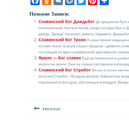
F
O
V
M
T
Pi
О
a
d
K
ai
w
nt
т
Похожие Записи:
c
n
l.
itt
er
п
Славянский бог Даждьбог
До крещения Руси 
e
o
R
er
e
р
полноценный пантеон богов, среди которых был и Д
b
kl
u
st
а
дождь. “Даждь” означает давать, подавать. Даждьбог
Славянский бог Троян
В наше время медицина 
o
a
в
основе лежат знания наших предков – древних слав
состоящая из двух направлений: врачевание травам
o
ss
и
Ярило — бог славян
Еще до появления и разви
k
ni
т
жизни на земле. Они не только составляли календари
Славянский бог Стрибог
Велик и силен панте
ki
ь
могучий Стрибог – Владыка ветров, повелитель воз
подчиняются все духи, обитающие в воздухе. Ветры
Навигация
по
PREVIOUS
записям
Предыдущая
запись: