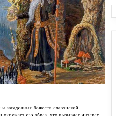
х и загадочных божеств славянской
 окружает его образ, что вызывает интерес