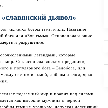
и.
т «славянский дьявол»
бог является богом тьмы и зла. Название
ый бог» или «Бог тьмы». Основополагающие
 смерть и разрушение.
ногочисленными легендами, которые
на мир. Согласно славянским преданиям,
ного и популярного бога – Белобога, или
между светом и тьмой, добром и злом, ярко
ния.
населяет подземный мир и правит над силами
ывается как высокий мужчина с черной
подобны темным уголькам, испуская леденящий