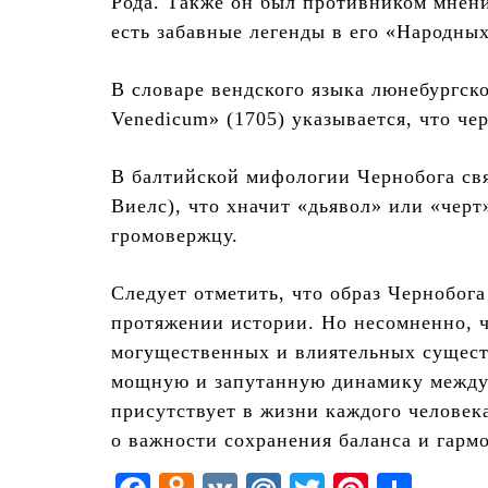
Рода. Также он был противником мнени
есть забавные легенды в его «Народных
В словаре вендского языка люнебургск
Venedicum» (1705) указывается, что че
В балтийской мифологии Чернобога свя
Виелс), что хначит «дьявол» или «черт
громовержцу.
Следует отметить, что образ Чернобог
протяжении истории. Но несомненно, ч
могущественных и влиятельных существ
мощную и запутанную динамику между с
присутствует в жизни каждого челове
о важности сохранения баланса и гарм