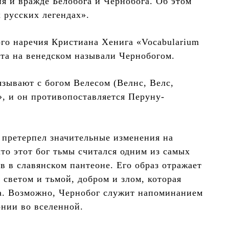
я и вражде Белобога и Чернобога. Об этом
 русских легендах».
ого наречия Кристиана Хенига «Vocabularium
рта на венедском называли Чернобогом.
зывают с богом Велесом (Велнс, Велс,
», и он противопоставляется Перуну-
а претерпел значительные изменения на
то этот бог тьмы считался одним из самых
 в славянском пантеоне. Его образ отражает
ветом и тьмой, добром и злом, которая
ка. Возможно, Чернобог служит напоминанием
онии во вселенной.