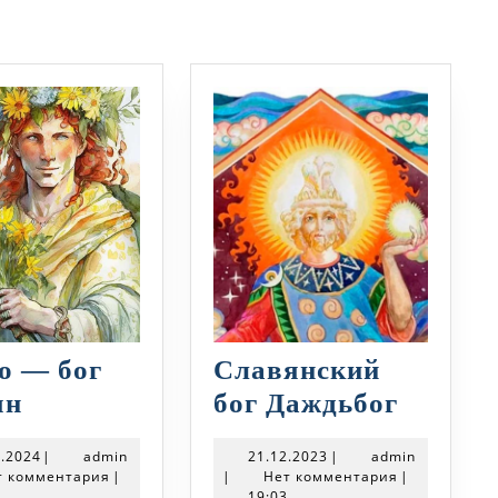
о — бог
Славянский
Ярило
Славян
ян
бог Даждьбог
—
бог
29.01.2024
admin
21.12.2023
admin
1.2024
|
admin
21.12.2023
|
admin
бог
Даждьб
т комментария
|
|
Нет комментария
|
4
19:03