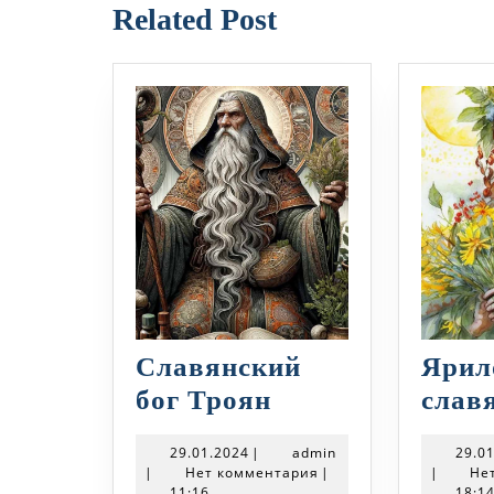
Related Post
Славянский
Ярил
Славянский
бог Троян
слав
бог
29.01.2024
admin
29.01.2024
|
admin
29.0
Троян
|
Нет комментария
|
|
Не
11:16
18:1