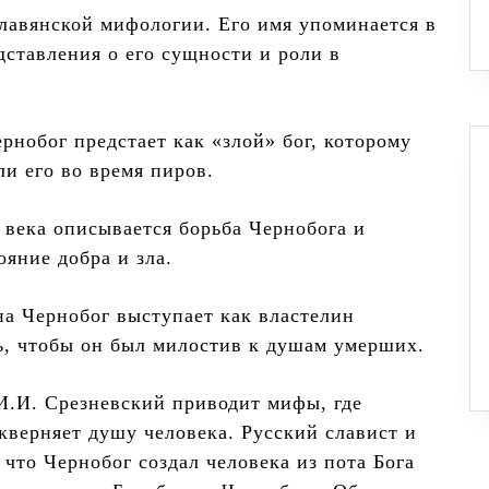
славянской мифологии. Его имя упоминается в
дставления о его сущности и роли в
рнобог предстает как «злой» бог, которому
и его во время пиров.
века описывается борьба Чернобога и
яние добра и зла.
а Чернобог выступает как властелин
ь, чтобы он был милостив к душам умерших.
И.И. Срезневский приводит мифы, где
кверняет душу человека. Русский славист и
что Чернобог создал человека из пота Бога