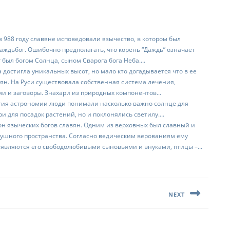
в 988 году славяне исповедовали язычество, в котором был
аждьбог. Ошибочно предполагать, что корень “Даждь” означает
 был богом Солнца, сыном Сварога бога Неба....
достигла уникальных высот, но мало кто догадывается что в ее
ян. На Руси существовала собственная система лечения,
и и заговоры. Знахари из природных компонентов...
тия астрономии люди понимали насколько важно солнце для
 для посадок растений, но и поклонялись светилу....
он языческих богов славян. Одним из верховных был славный и
душного пространства. Согласно ведическим верованиям ему
 являются его свободолюбивыми сыновьями и внуками, птицы –...
NEXT
Следующая
запись: