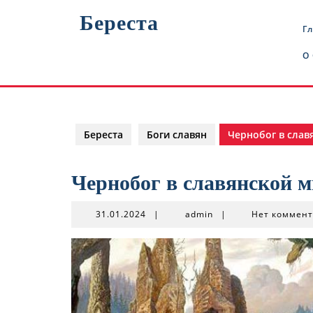
Перейти
Береста
к
Г
содержимому
О
Береста
Боги славян
Чернобог в сла
Чернобог в славянской 
31.01.2024
admin
31.01.2024
|
admin
|
Нет коммен