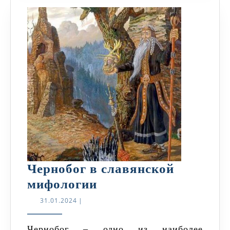
Чернобог в славянской
Чернобог
мифологии
в
31.01.2024
31.01.2024
|
славянской
мифологии
Чернобог – одно из наиболее