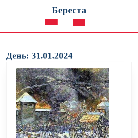
Перейти
Береста
к
содержимому
Кнопка
Открыть
День:
31.01.2024