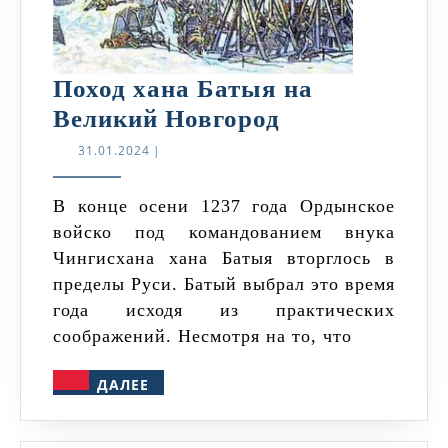
Поход хана Батыя на
Поход
Великий Новгород
хана
31.01.2024
31.01.2024
|
Батыя
на
В конце осени 1237 года Ордынское
войско под командованием внука
Великий
Чингисхана хана Батыя вторглось в
Новгород
пределы Руси. Батый выбрал это время
года исходя из практических
соображений. Несмотря на то, что
ДАЛЕЕ
ДАЛЕЕ