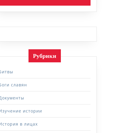
Рубрики
ий
Битвы
Боги славян
Документы
Изучение истории
История в лицах