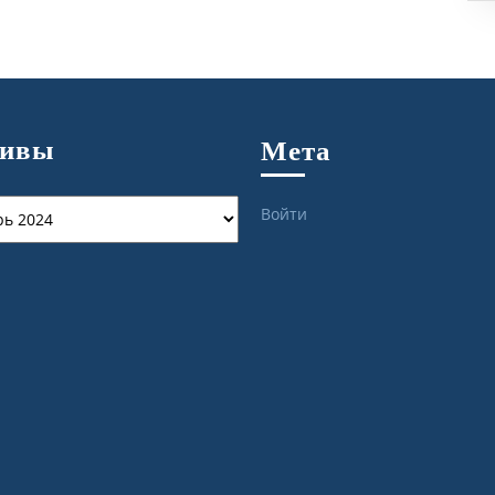
хивы
Мета
ы
Войти