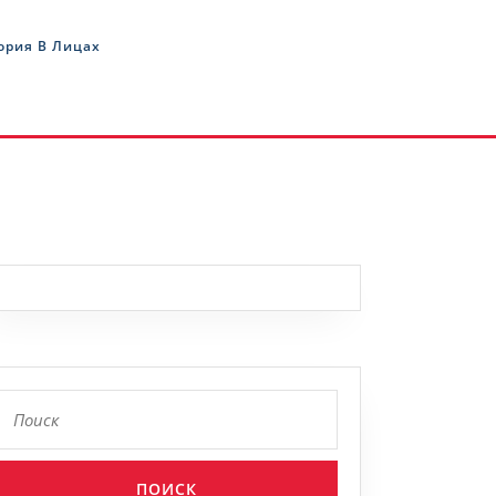
ория В Лицах
Найти: