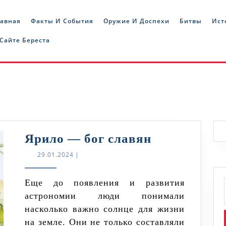
лавная
Факты И События
Оружие И Доспехи
Битвы
Ист
 Сайте Береста
Ярило
Ярило — бог славян
—
29.01.2024
29.01.2024
|
бог
славян
Еще до появления и развития
астрономии люди понимали
насколько важно солнце для жизни
на земле. Они не только составляли