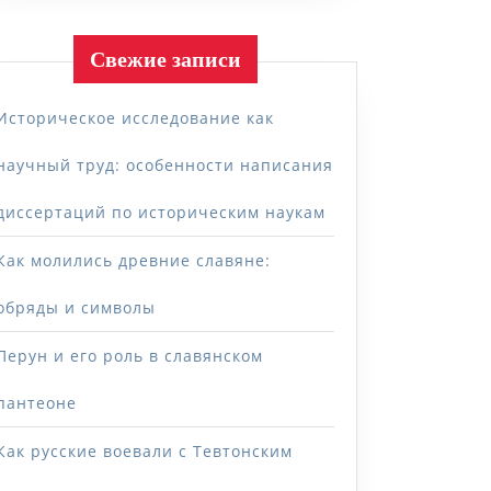
Свежие записи
Историческое исследование как
научный труд: особенности написания
диссертаций по историческим наукам
Как молились древние славяне:
обряды и символы
Перун и его роль в славянском
пантеоне
Как русские воевали с Тевтонским