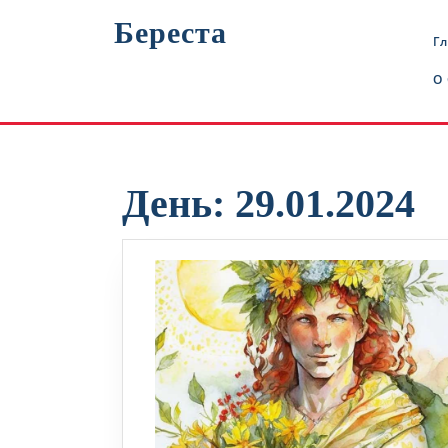
Перейти
Береста
к
Г
содержимому
О
День:
29.01.2024