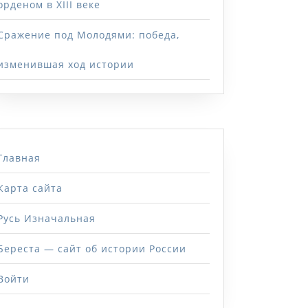
орденом в XIII веке
Сражение под Молодями: победа,
изменившая ход истории
Главная
Карта сайта
Русь Изначальная
Береста — сайт об истории России
Войти