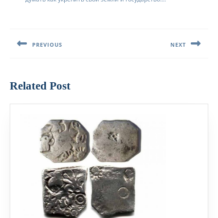
Навигация
по
PREVIOUS
NEXT
записям
Предыдущая
Следующая
запись:
запись:
Related Post