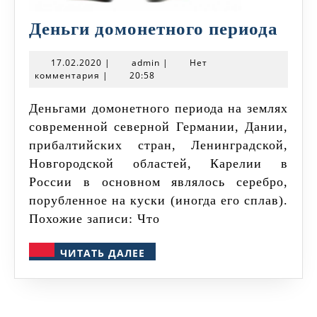
Ден
Деньги домонетного периода
домо
17.02.2020
admin
17.02.2020
|
admin
|
Нет
пери
комментария
|
20:58
Деньгами домонетного периода на землях
современной северной Германии, Дании,
прибалтийских стран, Ленинградской,
Новгородской областей, Карелии в
России в основном являлось серебро,
порубленное на куски (иногда его сплав).
Похожие записи: Что
ЧИТАТЬ
ЧИТАТЬ ДАЛЕЕ
ДАЛЕЕ