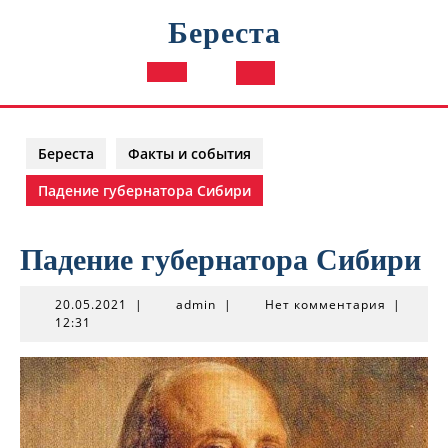
Перейти
Береста
к
содержимому
Кнопка
Открыть
Береста
Факты и события
Падение губернатора Сибири
Падение губернатора Сибири
20.05.2021
admin
20.05.2021
|
admin
|
Нет комментария
|
12:31