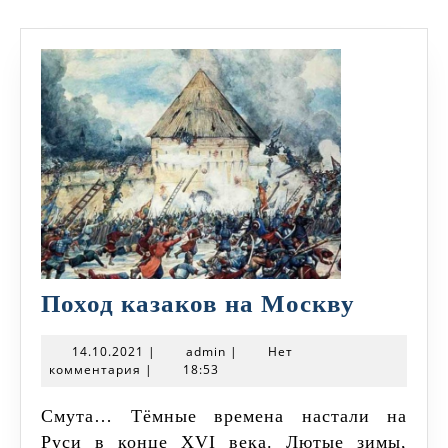
Поход
Поход казаков на Москву
казако
14.10.2021
admin
14.10.2021
|
admin
|
Нет
на
комментария
|
18:53
Москву
Смута… Тёмные времена настали на
Руси в конце XVI века. Лютые зимы,