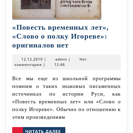
«Повесть временных лет»,
«Слово о полку Игореве»:
«Повесть
оригиналов нет
временных
12.12.2019
admin
12.12.2019
|
admin
|
Нет
лет»,
комментария
|
12:46
«Слово
Все мы еще из школьной программы
о
помним о таких знаковых письменных
полку
источниках по истории Руси, как
Игореве»:
«Повесть временных лет» или «Слово о
оригиналов
полку Игореве». Обычно по отношению к
нет
этим произведениям
ЧИТАТЬ
ЧИТАТЬ ДАЛЕЕ