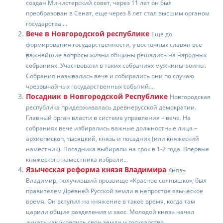
b
kl
u
st
а
создан Министерский совет, через 11 лет он был
преобразован в Сенат, еще через 8 лет стал высшим органом
o
a
в
государства....
Вече в Новгородской республике
o
ss
и
Еще до
формирования государственности, у восточных славян все
k
ni
т
важнейшие вопросы жизни общины решались на народных
собраниях. Участвовали в таких собраниях мужчины-воины.
ki
ь
Собрания назывались вече и собирались они по случаю
чрезвычайных государственных событий....
Посадник в Новгородской Республике
Новгородская
республика придерживалась древнерусской демократии.
Главный орган власти в системе управления – вече. На
собраниях вече избирались важные должностные лица –
архиепископ, тысяцкий, князь и посадник (или княжеский
наместник). Посадника выбирали на срок в 1-2 года. Впервые
княжеского наместника избрали...
Языческая реформа князя Владимира
Князь
Владимир, получивший прозвище «Красное солнышко», был
правителем Древней Русской земли в непростое языческое
время. Он вступил на княжение в такое время, когда там
царили общие разделения и хаос. Молодой князь начал
думать как укрепить свои земли и государство....