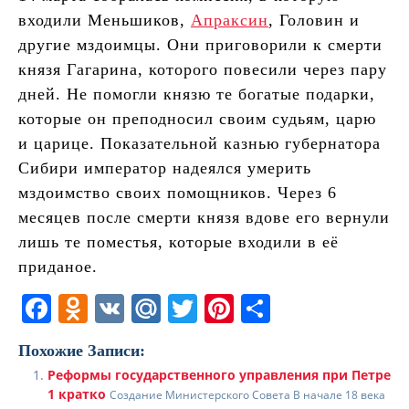
входили Меньшиков,
Апраксин
, Головин и
другие мздоимцы. Они приговорили к смерти
князя Гагарина, которого повесили через пару
дней. Не помогли князю те богатые подарки,
которые он преподносил своим судьям, царю
и царице. Показательной казнью губернатора
Сибири император надеялся умерить
мздоимство своих помощников. Через 6
месяцев после смерти князя вдове его вернули
лишь те поместья, которые входили в её
приданое.
F
O
V
M
T
Pi
О
a
d
K
ai
w
nt
т
Похожие Записи:
c
n
l.
itt
er
п
Реформы государственного управления при Петре
e
o
R
er
e
р
1 кратко
Создание Министерского Совета В начале 18 века