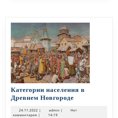
Категории населения в
Категории
Древнем Новгороде
населения
24.11.2022
admin
24.11.2022
|
admin
|
Нет
в
комментария
|
14:19