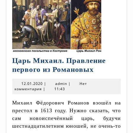
Царь Михаил. Правление
Царь
первого из Романовых
Михаил.
12.01.2020
admin
12.01.2020
|
admin
|
Нет
Правление
комментария
|
11:43
первого
Михаил Фёдорович Романов взошёл на
из
престол в 1613 году. Нужно сказать, что
Романовы
сам новоиспечённый царь, будучи
шестнадцатилетним юношей, не очень-то