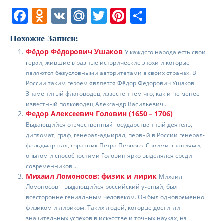
F
O
V
M
T
Pi
О
a
d
K
ai
w
nt
т
Похожие Записи:
c
n
l.
itt
er
п
Фёдор Фёдорович Ушаков
У каждого народа есть свои
e
o
R
er
e
р
герои, жившие в разные исторические эпохи и которые
b
kl
u
st
а
являются безусловными авторитетами в своих странах. В
России таким героем является Фёдор Фёдорович Ушаков.
o
a
в
Знаменитый флотоводец известен тем что, как и не менее
известный полководец Александр Васильевич...
o
ss
и
Федор Алексеевич Головин (1650 – 1706)
k
ni
т
Выдающийся отечественный государственный деятель,
дипломат, граф, генерал-адмирал, первый в России генерал-
ki
ь
фельдмаршал, соратник Петра Первого. Своими знаниями,
опытом и способностями Головин ярко выделялся среди
современников....
Михаил Ломоносов: физик и лирик
Михаил
Ломоносов – выдающийся российский учёный, был
всесторонне гениальным человеком. Он был одновременно
физиком и лириком. Таких людей, которые достигли
значительных успехов в искусстве и точных науках, на