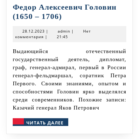
Федор Алексеевич Головин
Федор
(1650 – 1706)
Алексеевич
28.12.2023
admin
28.12.2023
|
admin
|
Нет
Головин
комментария
|
21:45
(1650
Выдающийся отечественный
–
государственный деятель, дипломат,
1706)
граф, генерал-адмирал, первый в России
генерал-фельдмаршал, соратник Петра
Первого. Своими знаниями, опытом и
способностями Головин ярко выделялся
среди современников. Похожие записи:
Казачий генерал Яков Петрович
ЧИТАТЬ
ЧИТАТЬ ДАЛЕЕ
ДАЛЕЕ