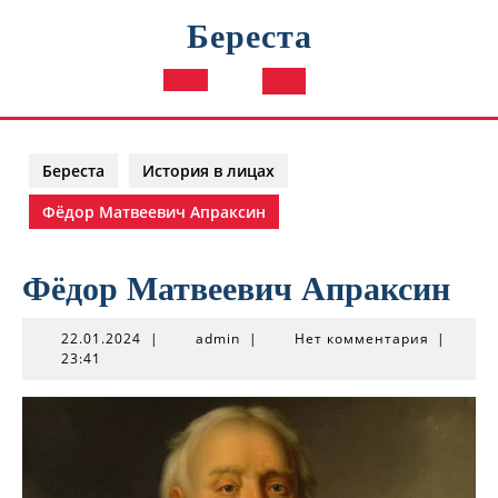
Перейти
Береста
к
содержимому
Кнопка
Открыть
Береста
История в лицах
Фёдор Матвеевич Апраксин
Фёдор Матвеевич Апраксин
22.01.2024
admin
22.01.2024
|
admin
|
Нет комментария
|
23:41