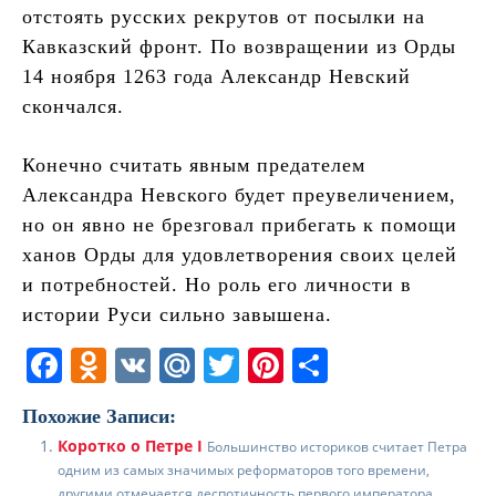
отстоять русских рекрутов от посылки на
Кавказский фронт. По возвращении из Орды
14 ноября 1263 года Александр Невский
скончался.
Конечно считать явным предателем
Александра Невского будет преувеличением,
но он явно не брезговал прибегать к помощи
ханов Орды для удовлетворения своих целей
и потребностей. Но роль его личности в
истории Руси сильно завышена.
F
O
V
M
T
Pi
О
a
d
K
ai
w
nt
т
Похожие Записи:
c
n
l.
itt
er
п
Коротко о Петре I
Большинство историков считает Петра
e
o
R
er
e
р
одним из самых значимых реформаторов того времени,
другими отмечается деспотичность первого императора.