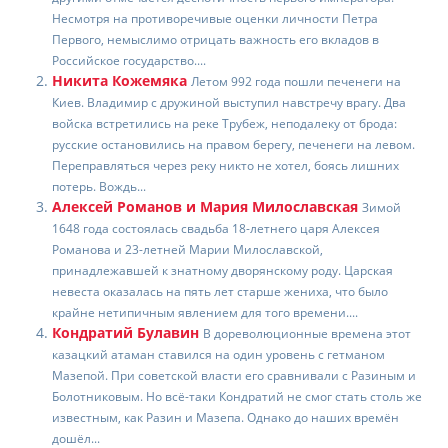
b
kl
u
st
а
Несмотря на противоречивые оценки личности Петра
o
a
в
Первого, немыслимо отрицать важность его вкладов в
Российское государство....
o
ss
и
Никита Кожемяка
Летом 992 года пошли печенеги на
k
ni
т
Киев. Владимир с дружиной выступил навстречу врагу. Два
войска встретились на реке Трубеж, неподалеку от брода:
ki
ь
русские остановились на правом берегу, печенеги на левом.
Переправляться через реку никто не хотел, боясь лишних
потерь. Вождь...
Алексей Романов и Мария Милославская
Зимой
1648 года состоялась свадьба 18-летнего царя Алексея
Романова и 23-летней Марии Милославской,
принадлежавшей к знатному дворянскому роду. Царская
невеста оказалась на пять лет старше жениха, что было
крайне нетипичным явлением для того времени....
Кондратий Булавин
В дореволюционные времена этот
казацкий атаман ставился на один уровень с гетманом
Мазепой. При советской власти его сравнивали с Разиным и
Болотниковым. Но всё-таки Кондратий не смог стать столь же
известным, как Разин и Мазепа. Однако до наших времён
дошёл...