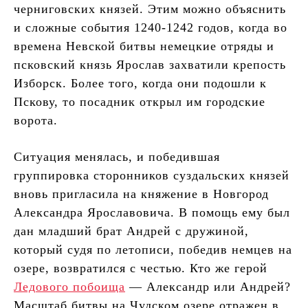
черниговских князей. Этим можно объяснить
и сложные события 1240-1242 годов, когда во
времена Невской битвы немецкие отряды и
псковский князь Ярослав захватили крепость
Изборск. Более того, когда они подошли к
Пскову, то посадник открыл им городские
ворота.
Ситуация менялась, и победившая
группировка сторонников суздальских князей
вновь пригласила на княжение в Новгород
Александра Ярославовича. В помощь ему был
дан младший брат Андрей с дружиной,
который судя по летописи, победив немцев на
озере, возвратился с честью. Кто же герой
Ледового побоища
— Александр или Андрей?
Масштаб битвы на Чудском озере отражен в