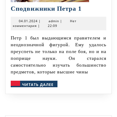
Сподвижн
Сподвижники Петра 1
Петра
04.01.2024
admin
04.01.2024
|
admin
|
Нет
1
комментария
|
22:09
Петр 1 был выдающимся правителем и
неоднозначной фигурой. Ему удалось
преуспеть не только на поле боя, но и на
поприще науки. Он старался
самостоятельно изучать большинство
предметов, которые высшие чины
ЧИТАТЬ
ЧИТАТЬ ДАЛЕЕ
ДАЛЕЕ