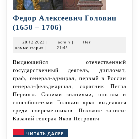
Федор Алексеевич Головин
Федор
(1650 – 1706)
Алексеевич
28.12.2023
admin
28.12.2023
|
admin
|
Нет
Головин
комментария
|
21:45
(1650
Выдающийся отечественный
–
государственный деятель, дипломат,
1706)
граф, генерал-адмирал, первый в России
генерал-фельдмаршал, соратник Петра
Первого. Своими знаниями, опытом и
способностями Головин ярко выделялся
среди современников. Похожие записи:
Казачий генерал Яков Петрович
ЧИТАТЬ
ЧИТАТЬ ДАЛЕЕ
ДАЛЕЕ