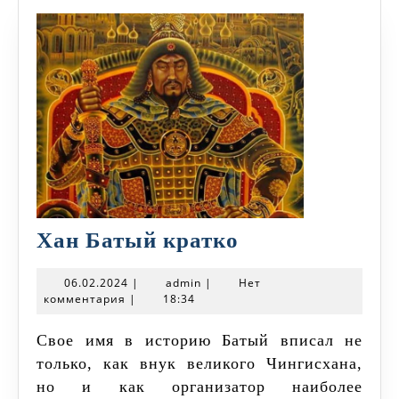
Хан
Хан Батый кратко
Батый
06.02.2024
admin
06.02.2024
|
admin
|
Нет
кратко
комментария
|
18:34
Свое имя в историю Батый вписал не
только, как внук великого Чингисхана,
но и как организатор наиболее