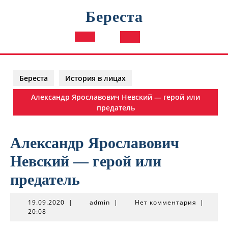
Перейти
Береста
к
содержимому
Кнопка
Открыть
Береста
История в лицах
Александр Ярославович Невский — герой или
предатель
Александр Ярославович
Невский — герой или
предатель
19.09.2020
admin
19.09.2020
|
admin
|
Нет комментария
|
20:08