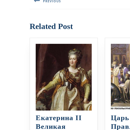
PREVIOUS
записям
Предыдущая
запись:
Related Post
Екатерина II
Царь
Великая
Прав