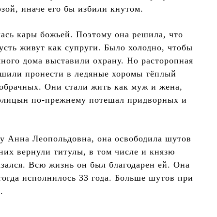
зой, иначе его бы избили кнутом.
ась кары божьей. Поэтому она решила, что
усть живут как супруги. Было холодно, чтобы
яного дома выставили охрану. Но расторопная
ешили пронести в ледяные хоромы тёплый
вобрачных. Они стали жить как муж и жена,
Голицын по-прежнему потешал придворных и
оду Анна Леопольдовна, она освободила шутов
них вернули титулы, в том числе и князю
зался. Всю жизнь он был благодарен ей. Она
тогда исполнилось 33 года. Больше шутов при
.