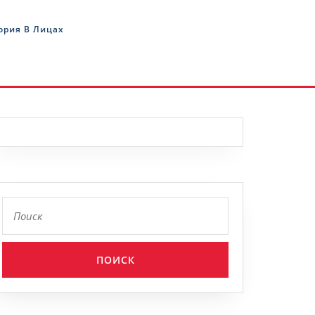
ория В Лицах
Найти: