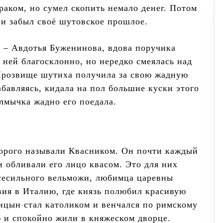
аком, но сумел скопить немало денег. Потом
 и забыл своё шутовское прошлое.
 – Авдотья Буженинова, вдова поручика
 ней благосклонно, но нередко смеялась над
Прозвище шутиха получила за свою жадную
бавляясь, кидала на пол большие куски этого
алмычка жадно его поедала.
торого называли Квасником. Он почти каждый
и обливали его лицо квасом. Это для них
сесильного вельможи, любимца царевны
вия в Италию, где князь полюбил красивую
ицын стал католиком и венчался по римскому
ю и спокойно жили в княжеском дворце.