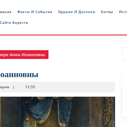
лавная
Факты И События
Оружие И Доспехи
Битвы
Ист
 Сайте Береста
воре Анны Иоанновны
Иоанновны
тария
|
12:55