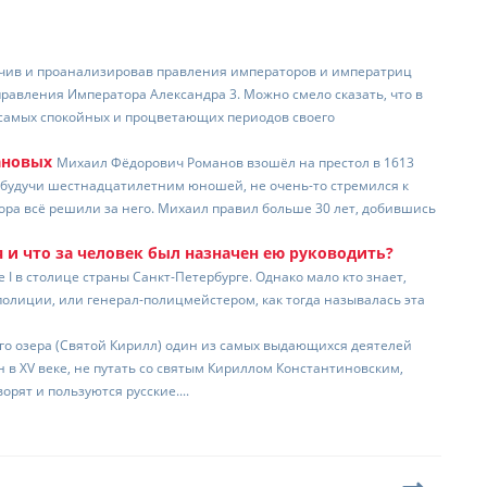
чив и проанализировав правления императоров и императриц
равления Императора Александра 3. Можно смело сказать, что в
 самых спокойных и процветающих периодов своего
ановых
Михаил Фёдорович Романов взошёл на престол в 1613
, будучи шестнадцатилетним юношей, не очень-то стремился к
бора всё решили за него. Михаил правил больше 30 лет, добившись
 и что за человек был назначен ею руководить?
I в столице страны Санкт-Петербурге. Однако мало кто знает,
олиции, или генерал-полицмейстером, как тогда называлась эта
го озера (Святой Кирилл) один из самых выдающихся деятелей
 в XV веке, не путать со святым Кириллом Константиновским,
орят и пользуются русские....