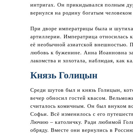
интригах. Он прикидывался полным дур
вернулся на родину богатым человеком
При дворе императрицы была и шутиха
артиллерии. Императрица относилась к
её необычной азиатской внешностью. 
любовь к буженине. Анна Иоанновна за
лакомства и хохотала, наблюдая, как к
Князь Голицын
Среди шутов был и князь Голицын, ко
вечер обносил гостей квасом. Вельмож
считалось комичным. Он был внуком в
Софьи. Всё изменилось с его путешест
Лючию – католичку. Ради любимой Гол
обряду. Вместе они вернулись в Росси