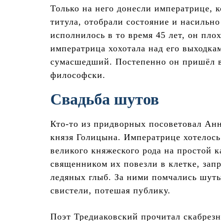
Только на него донесли императрице, 
титула, отобрали состояние и насильн
исполнилось в то время 45 лет, он пло
императрица хохотала над его выходкам
сумасшедший. Постепенно он пришёл в 
философски.
Свадьба шутов
Кто-то из придворных посоветовал Ан
князя Голицына. Императрице хотелось
великого княжеского рода на простой 
священником их повезли в клетке, зап
ледяных глыб. За ними помчались шуты
свистели, потешая публику.
Поэт Тредиаковский прочитал скабрезн