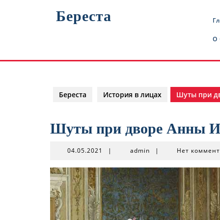
Перейти
Береста
к
Г
содержимому
О
Береста
История в лицах
Шуты при д
Шуты при дворе Анны 
04.05.2021
admin
04.05.2021
|
admin
|
Нет коммен