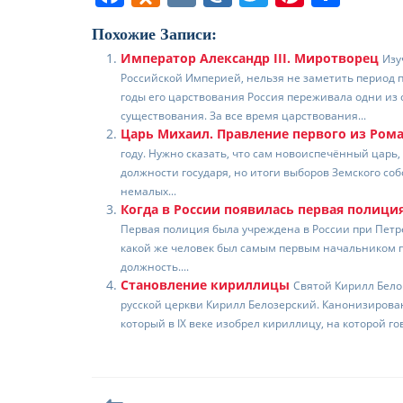
a
d
K
ai
w
nt
т
Похожие Записи:
c
n
l.
itt
er
п
Император Александр III. Миротворец
Изу
e
o
R
er
e
р
Российской Империей, нельзя не заметить период п
b
kl
u
st
а
годы его царствования Россия переживала одни из
существования. За все время царствования...
o
a
в
Царь Михаил. Правление первого из Ром
году. Нужно сказать, что сам новоиспечённый царь
o
ss
и
должности государя, но итоги выборов Земского со
k
ni
т
немалых...
Когда в России появилась первая полиция
ki
ь
Первая полиция была учреждена в России при Петре 
какой же человек был самым первым начальником п
должность....
Становление кириллицы
Святой Кирилл Бело
русской церкви Кирилл Белозерский. Канонизирован
который в IX веке изобрел кириллицу, на которой гов
Навигация
по