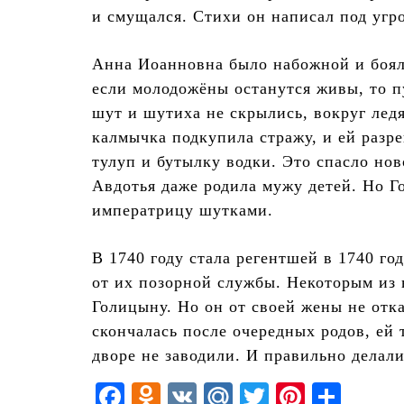
и смущался. Стихи он написал под угро
Анна Иоанновна было набожной и боял
если молодожёны останутся живы, то п
шут и шутиха не скрылись, вокруг лед
калмычка подкупила стражу, и ей разр
тулуп и бутылку водки. Это спасло но
Авдотья даже родила мужу детей. Но 
императрицу шутками.
В 1740 году стала регентшей в 1740 г
от их позорной службы. Некоторым из 
Голицыну. Но он от своей жены не отка
скончалась после очередных родов, ей 
дворе не заводили. И правильно делали
F
O
V
M
T
Pi
О