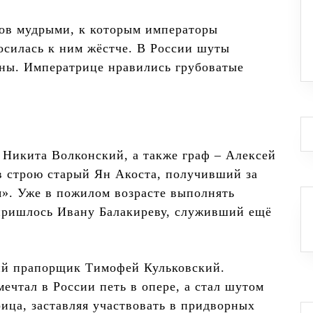
ов мудрыми, к которым императоры
осилась к ним жёстче. В России шуты
вны. Императрице нравились грубоватые
 Никита Волконский, а также граф – Алексей
в строю старый Ян Акоста, получивший за
я». Уже в пожилом возрасте выполнять
 пришлось Ивану Балакиреву, служивший ещё
ий прапорщик Тимофей Кульковский.
чтал в России петь в опере, а стал шутом
ица, заставляя участвовать в придворных