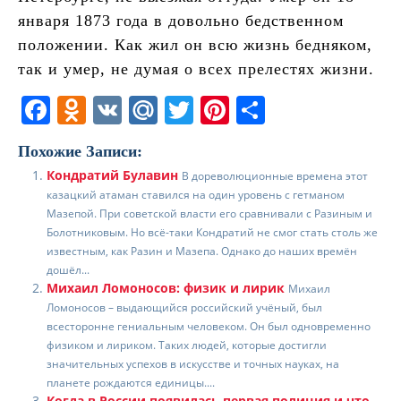
января 1873 года в довольно бедственном
положении. Как жил он всю жизнь бедняком,
так и умер, не думая о всех прелестях жизни.
F
O
V
M
T
Pi
О
a
d
K
ai
w
nt
т
Похожие Записи:
c
n
l.
itt
er
п
Кондратий Булавин
В дореволюционные времена этот
e
o
R
er
e
р
казацкий атаман ставился на один уровень с гетманом
b
kl
u
st
а
Мазепой. При советской власти его сравнивали с Разиным и
Болотниковым. Но всё-таки Кондратий не смог стать столь же
o
a
в
известным, как Разин и Мазепа. Однако до наших времён
дошёл...
o
ss
и
Михаил Ломоносов: физик и лирик
Михаил
k
ni
т
Ломоносов – выдающийся российский учёный, был
всесторонне гениальным человеком. Он был одновременно
ki
ь
физиком и лириком. Таких людей, которые достигли
значительных успехов в искусстве и точных науках, на
планете рождаются единицы....
Когда в России появилась первая полиция и что