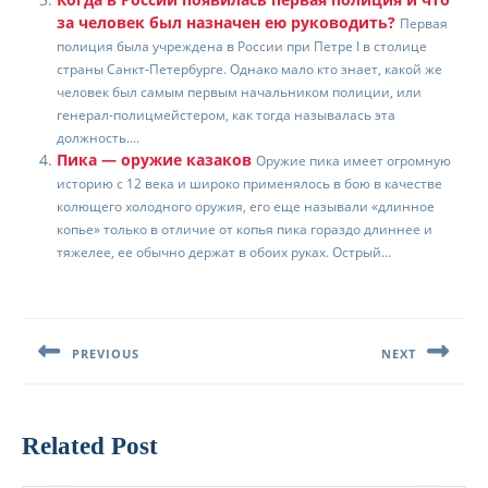
за человек был назначен ею руководить?
Первая
полиция была учреждена в России при Петре I в столице
страны Санкт-Петербурге. Однако мало кто знает, какой же
человек был самым первым начальником полиции, или
генерал-полицмейстером, как тогда называлась эта
должность....
Пика — оружие казаков
Оружие пика имеет огромную
историю с 12 века и широко применялось в бою в качестве
колющего холодного оружия, его еще называли «длинное
копье» только в отличие от копья пика гораздо длиннее и
тяжелее, ее обычно держат в обоих руках. Острый...
Навигация
по
PREVIOUS
NEXT
записям
Предыдущая
Следующая
запись:
запись:
Related Post