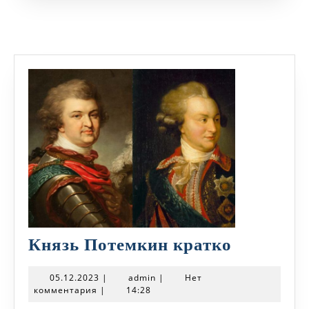
Князь
Князь Потемкин кратко
Потемки
05.12.2023
admin
05.12.2023
|
admin
|
Нет
кратко
комментария
|
14:28