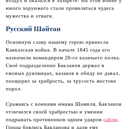
воздух и оказался в лазарете. На этой войне у
юного хорунжего стали проявляться чудеса
мужества и отваги.
Русский Шайтан
Основную славу нашему герою принесла
Кавказская война. В начале 1845 года его
назначили командиром 20-го казачьего полка.
Своё подразделение Бакланов держал в
ежовых руковицах, казаков в обиду не давал,
поощерял за храбрость, за трусость жестоко
порол.
Сражаясь с воинами имама Шамиля, Бакланов
отличился своей храбростью и умении
подрывать противников одним ударом
сабли
.
Горцы боялись Бакланова и дали ему