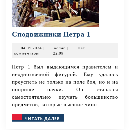
Сподвижн
Сподвижники Петра 1
Петра
04.01.2024
admin
04.01.2024
|
admin
|
Нет
1
комментария
|
22:09
Петр 1 был выдающимся правителем и
неоднозначной фигурой. Ему удалось
преуспеть не только на поле боя, но и на
поприще науки. Он старался
самостоятельно изучать большинство
предметов, которые высшие чины
ЧИТАТЬ
ЧИТАТЬ ДАЛЕЕ
ДАЛЕЕ