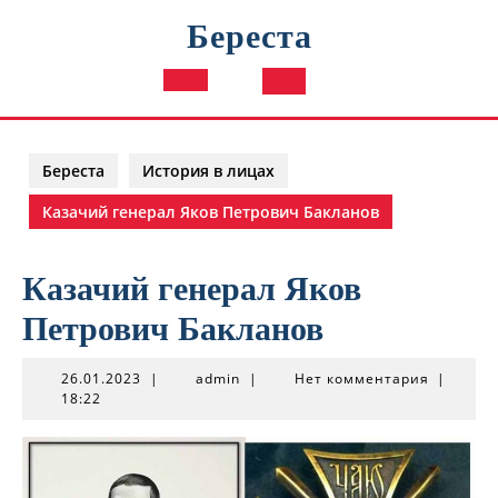
Перейти
Береста
к
содержимому
Кнопка
Открыть
Береста
История в лицах
Казачий генерал Яков Петрович Бакланов
Казачий генерал Яков
Петрович Бакланов
26.01.2023
admin
26.01.2023
|
admin
|
Нет комментария
|
18:22