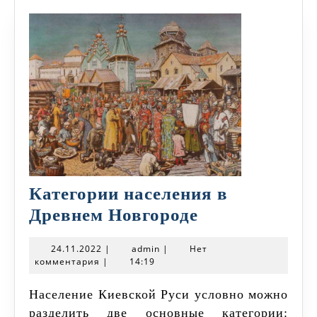
Категории населения в
Категории
Древнем Новгороде
населения
24.11.2022
admin
24.11.2022
|
admin
|
Нет
в
комментария
|
14:19
Древнем
Население Киевской Руси условно можно
Новгороде
разделить две основные категории: