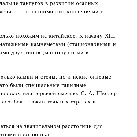
дальше тангутов в развитии осадных
ъясняют это ранними столкновениями с
олько похожим на китайское. К началу XIII
 натяжными камнеметами (стационарными и
тами двух типов (многолучными и
только камни и стелы, но и некие огневые
 это были специальные глиняные
орохом или горючей смесью. С. А. Школяр
евого боя – зажигательных стрелах и
аться на значительном расстоянии для
ытиями противника.