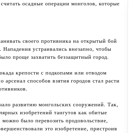
считать осадные операции монголов, которые
анивать своего противника на открытый бой
е. Нападения устраивались внезапно, чтобы
было проще захватить беззащитный город.
локада крепости с подкопами или отводом
о арсенал способов взятия городов стал расти
отивников.
чало развитию монгольских сооружений. Так,
лярных изобретений тангутов как обитые
 можно было перевозить продовольствие,
овершенствовали это изобретение, пристроив