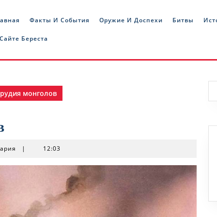
лавная
Факты И События
Оружие И Доспехи
Битвы
Ист
 Сайте Береста
рудия монголов
в
тария
|
12:03