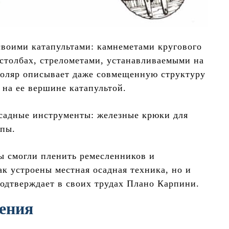
своими катапультами: камнеметами кругового
столбах, стрелометами, устанавливаемыми на
коляр описывает даже совмещенную структуру
 на ее вершине катапультой.
осадные инструменты: железные крюки для
упы.
ы смогли пленить ремесленников и
ак устроены местная осадная техника, но и
подтверждает в своих трудах Плано Карпини.
ения