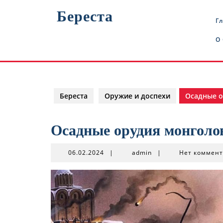
Перейти
Береста
к
Г
содержимому
О
Береста
Оружие и доспехи
Осадные о
Осадные орудия монголо
06.02.2024
admin
06.02.2024
|
admin
|
Нет коммен