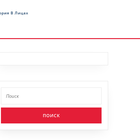
ория В Лицах
Найти: