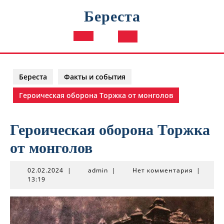
Перейти
Береста
к
содержимому
Кнопка
Открыть
Береста
Факты и события
Героическая оборона Торжка от монголов
Героическая оборона Торжка
от монголов
02.02.2024
admin
02.02.2024
|
admin
|
Нет комментария
|
13:19