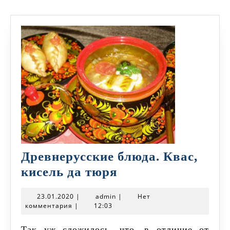
Древнерусские блюда. Квас,
Древнерусские
кисель да тюря
блюда.
23.01.2020
admin
23.01.2020
|
admin
|
Нет
Квас,
комментария
|
12:03
кисель
Так уж сложилось, что, в отличие от