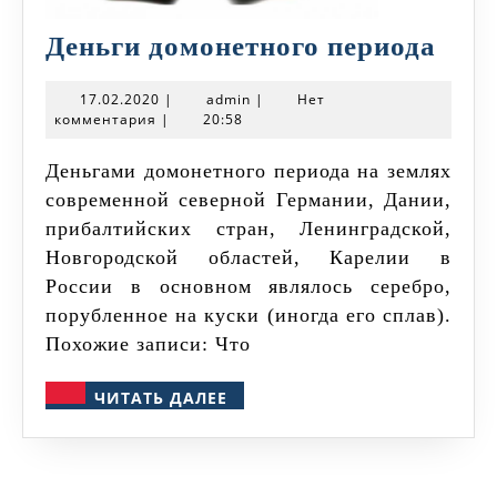
Ден
Деньги домонетного периода
домо
17.02.2020
admin
17.02.2020
|
admin
|
Нет
пери
комментария
|
20:58
Деньгами домонетного периода на землях
современной северной Германии, Дании,
прибалтийских стран, Ленинградской,
Новгородской областей, Карелии в
России в основном являлось серебро,
порубленное на куски (иногда его сплав).
Похожие записи: Что
ЧИТАТЬ
ЧИТАТЬ ДАЛЕЕ
ДАЛЕЕ