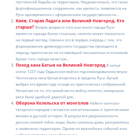
b
kl
u
st
а
постоянной борьбы за территорию. Неудивительно, что такое
фортификационное сооружение, как крепость, появляется на
o
a
в
Руси одновременно с оформлением государственности....
Киев, Старая Ладога или Великий Новгород. Кто
o
ss
и
старше?
Вопрос возраста того или иного города Руси
k
ni
т
является гораздо более сложным, нежели может показаться
на первый взгляд. Связано это в первую очередь с тем, что
ki
ь
формирование древнерусского государства проходило в
период, практически не оставивший письменных источников.
Кроме того, города зачастую...
Поход хана Батыя на Великий Новгород
В конце
осени 1237 года Ордынское войско под командованием внука
Чингисхана хана Батыя вторглось в пределы Руси. Батый
выбрал это время года исходя из практических соображений.
Несмотря на то, что зимой вести войну нелегко, замерзшие
реки были удобной дорогой для...
Оборона Козельска от монголов
Набеги монголо-
татарских народов считаются значительными и трагическими
вехами в русской истории. В результате разрозненности
русских князей гибли люди, были сожжены дома, разгромлены
и захвачены территории. Одним из важнейших событий этих
набегов является осада Козельска....