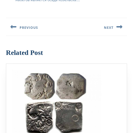
Навигация
по
PREVIOUS
NEXT
записям
Предыдущая
Следующая
запись:
запись:
Related Post