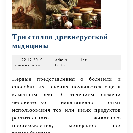
Три столпа древнерусской
Три
медицины
столпа
22.12.2019
admin
22.12.2019
|
admin
|
Нет
древнерусской
комментария
|
12:25
медицины
Первые представления о болезнях и
способах их лечения появляются еще в
каменном веке. С течением времени
человечество накапливало опыт
использования тех или иных продуктов
растительного, животного
происхождения, минералов при
разнообразных