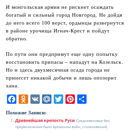
И монгольская армия не рискнет осаждать
богатый и сильный город Новгород. Не дойдя
до него всего 100 верст, ордынцы развернутся
в районе урочища Игнач-Крест и пойдут
обратно.
По пути они предпримут еще одну попытку
восстановить припасы – нападут на Козельск.
Но и здесь двухмесячная осада города не
принесет никакой добычи и лишь опозорит
хана.
F
O
V
M
T
Pi
О
a
d
K
ai
w
nt
т
Похожие Записи:
c
n
l.
itt
er
п
Древнейшая крепость Руси
Средневековье без
e
o
R
er
e
р
преувеличения было временем войн, столкновений,