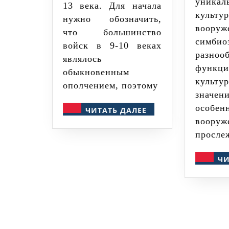
уникал
13 века. Для начала
куль
нужно обозначить,
воору
что большинство
симбио
войск в 9-10 веках
разнооб
являлось
функци
обыкновенным
культу
ополчением, поэтому
значен
ЧИТАТЬ
особен
ЧИТАТЬ ДАЛЕЕ
ДАЛЕЕ
вооруж
просле
ЧИ