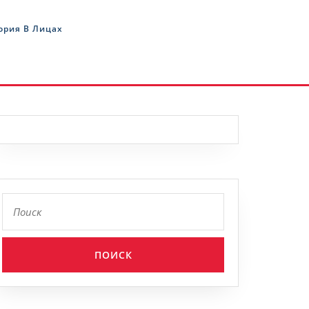
ория В Лицах
Найти: