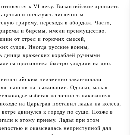
относятся к VI веку. Византийские хронисты
сь цепью и пользуясь численным
скую трирему, переходя в абордаж. Часто,
триремы и биремы, имели преимущество.
ении от стрел и горючих смесей,
ких судов. Иногда русские воины,
ь днища вражеских кораблей ручными
галеры противника быстро уходили на дно.
с византийским неизменно заканчивали
лял шансов на выживание. Однако, малая
мелководье избегая «огненного наказания».
 походе на Царьград поставил ладьи на колеса,
 ветре двинулся к городу по суше. Позже в
егали к этому приему. Ладья при этом
репостью и оказывалась неприступной для