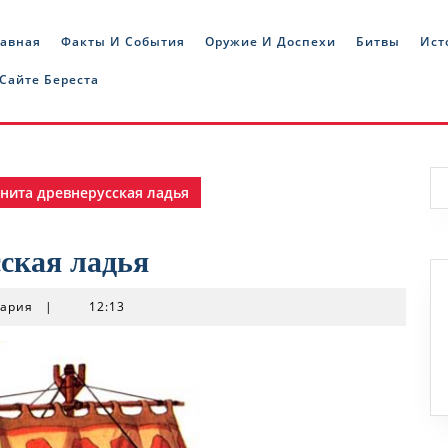
лавная
Факты И События
Оружие И Доспехи
Битвы
Ист
 Сайте Береста
нита древнерусская ладья
ская ладья
тария
|
12:13