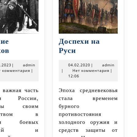
ие
Доспехи на
Оружие
Доспехи
ков
Руси
казаков
на
20.11.2023
admin
04.02.2020
admin
1.2023
|
admin
04.02.2020
|
admin
Руси
т комментария
|
|
Нет комментария
|
9
12:06
Эпоха средневековья
ии России,
стала временем
ненным
стны своим
бурного
ерством в
противостояния
нии боевых
холодного оружия и
ствий и
средств защиты от