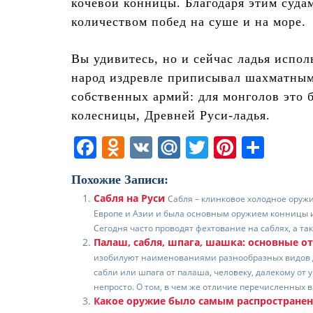
кочевой конницы. Благодаря этим суда
количеством побед на суше и на море.
Вы удивитесь, но и сейчас ладья испо
народ издревле приписывал шахматным 
собственных армий: для монголов это 
колесницы, Древней Руси-ладья.
F
O
V
M
T
Pi
О
a
d
K
ai
w
nt
т
Похожие Записи:
c
n
l.
itt
er
п
Сабля на Руси
Сабля – клинковое холодное оружи
e
o
R
er
e
р
Европе и Азии и была основным оружием конницы и
b
kl
u
st
а
Сегодня часто проводят фехтование на саблях, а так
Палаш, сабля, шпага, шашка: основные о
o
a
в
изобилуют наименованиями разнообразных видов д
сабли или шпага от палаша, человеку, далекому от
o
ss
и
непросто. О том, в чем же отличие перечисленных ви
k
ni
т
Какое оружие было самым распространен