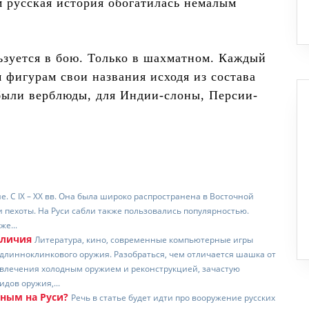
м русская история обогатилась немалым
льзуется в бою. Только в шахматном. Каждый
фигурам свои названия исходя из состава
были верблюды, для Индии-слоны, Персии-
е. С IX – XX вв. Она была широко распространена в Восточной
 пехоты. На Руси сабли также пользовались популярностью.
же...
тличия
Литература, кино, современные компьютерные игры
линноклинкового оружия. Разобраться, чем отличается шашка от
 увлечения холодным оружием и реконструкцией, зачастую
дов оружия,...
ным на Руси?
Речь в статье будет идти про вооружение русских