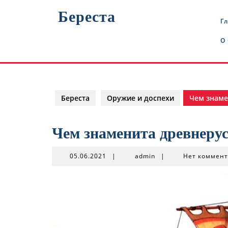
Перейти
Береста
к
Г
содержимому
О
Береста
Оружие и доспехи
Чем знаме
Чем знаменита древнерус
05.06.2021
admin
05.06.2021
|
admin
|
Нет коммен