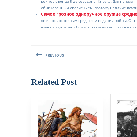
воинов с конца 9 до середины 13 века. Для начала 
ki
ь
обыкновенным ополчением, поэтому наличие почти ч
Самое грозное одноручное оружие средн
являлось основным средством ведения войны. От ка
уровня подготовки бойцов, зависел сам факт выжива
Навигация
по
PREVIOUS
записям
Предыдущая
запись:
Related Post