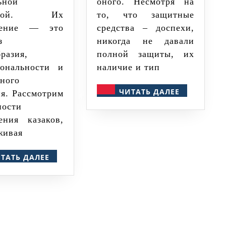
ьной
оного. Несмотря на
турой. Их
то, что защитные
жение — это
средства – доспехи,
з
никогда не давали
разия,
полной защиты, их
ональности и
наличие и тип
рного
ЧИТАТЬ
ЧИТАТЬ ДАЛЕЕ
ия. Рассмотрим
ДАЛЕЕ
ности
ения казаков,
живая
ЧИТАТЬ
ТАТЬ ДАЛЕЕ
ДАЛЕЕ