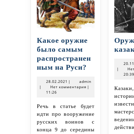
Какое оружие
Оруж
было самым
каза
распространен
20.1
Какое
ным на Руси?
|
Не
оружие
20:3
28.02.2021
admin
28.02.2021
|
admin
было
|
Нет комментария
|
Казаки, важная часть
11:26
самым
истор
распростра
изве
Речь в статье будет
на
маст
идти про вооружение
веде
Руси?
русских воинов с
дей
конца 9 до середины