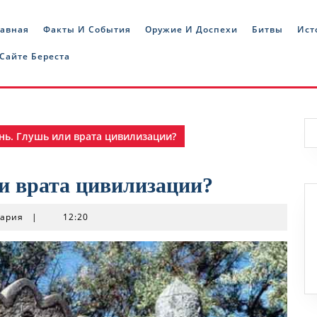
лавная
Факты И События
Оружие И Доспехи
Битвы
Ист
 Сайте Береста
нь. Глушь или врата цивилизации?
и врата цивилизации?
тария
|
12:20