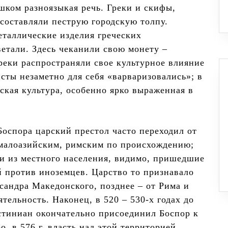
ком разноязыкая речь. Греки и скифы,
 составляли пеструю городскую толпу.
таллические изделия греческих
ветали. Здесь чеканили свою монету –
реки распространяли свое культурное влияние
сты незаметно для себя «варваризовались»; в
ская культура, особенно ярко выраженная в
оспора царский престол часто переходил от
 малоазийским, римским по происхождению;
ри из местного населения, видимо, пришедшие
 против иноземцев. Царство то признавало
сандра Македонского, позднее – от Рима и
тельность. Наконец, в 520 – 530-х годах до
тиниан окончательно присоединил Боспор к
, в 576 г. власть над этой территорией