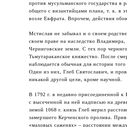
против мусульманского государства в р
общего с византийцами плана, т. к. в 
возле Евфрата. Впрочем, действия обо
Мстислав не забывал и о своем родстве 
своем праве на наследство Владимира, 
Черниговские земли. С тех пор черниг
Тьмутараканское княжество. После смер
наблюдается обычная для истории того
Один из них, Глеб Святославич, и пров
никакой другой цели, кроме научной.
В 1792 г. в недавно присоединенной к
с высеченной на ней надписью на древн
зимой 1068 г. князь Глеб мерил рассто
замерзшего Керченского пролива. Приве
«маховых саженях» – расстоянии межд