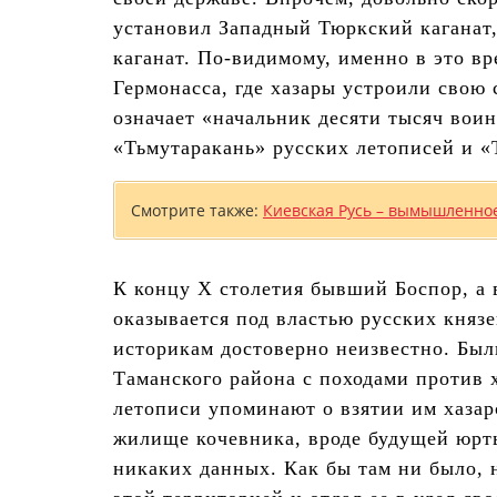
установил Западный Тюркский каганат,
каганат. По-видимому, именно в это вр
Гермонасса, где хазары устроили свою 
означает «начальник десяти тысяч воин
«Тьмутаракань» русских летописей и «
Смотрите также:
Киевская Русь – вымышленное
К концу X столетия бывший Боспор, а 
оказывается под властью русских княз
историкам достоверно неизвестно. Был
Таманского района с походами против х
летописи упоминают о взятии им хазар
жилище кочевника, вроде будущей юрты
никаких данных. Как бы там ни было, 