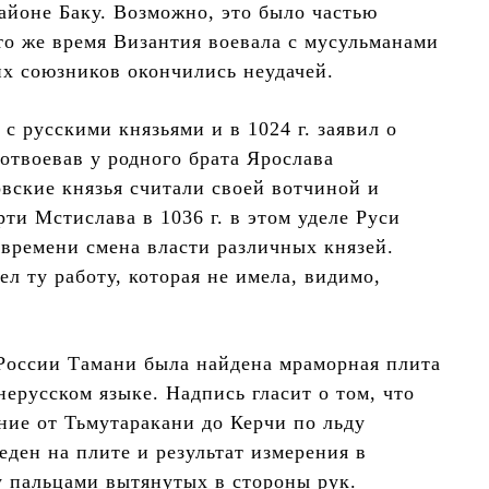
айоне Баку. Возможно, это было частью
это же время Византия воевала с мусульманами
их союзников окончились неудачей.
с русскими князьями и в 1024 г. заявил о
отвоевав у родного брата Ярослава
овские князья считали своей вотчиной и
ти Мстислава в 1036 г. в этом уделе Руси
 времени смена власти различных князей.
ел ту работу, которая не имела, видимо,
 России Тамани была найдена мраморная плита
ерусском языке. Надпись гласит о том, что
яние от Тьмутаракани до Керчи по льду
ден на плите и результат измерения в
у пальцами вытянутых в стороны рук.