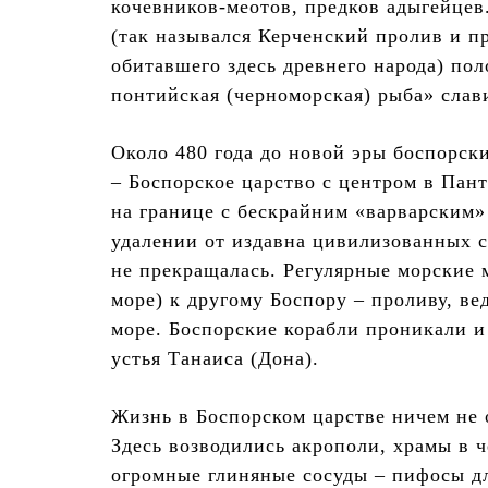
кочевников-меотов, предков адыгейце
(так назывался Керченский пролив и п
обитавшего здесь древнего народа) по
понтийская (черноморская) рыба» слави
Около 480 года до новой эры боспорск
– Боспорское царство с центром в Пан
на границе с бескрайним «варварским» 
удалении от издавна цивилизованных с
не прекращалась. Регулярные морские 
море) к другому Боспору – проливу, в
море. Боспорские корабли проникали и
устья Танаиса (Дона).
Жизнь в Боспорском царстве ничем не о
Здесь возводились акрополи, храмы в ч
огромные глиняные сосуды – пифосы для