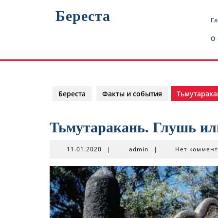
Перейти
Береста
к
Г
содержимому
О
Береста
Факты и события
Тьмутарака
Тьмутаракань. Глушь ил
11.01.2020
admin
11.01.2020
|
admin
|
Нет коммен