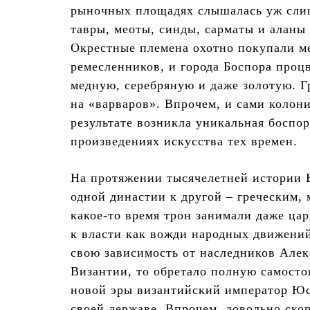
рыночных площадях слышалась уж слиш
тавры, меоты, синды, сарматы и аланы
Окрестные племена охотно покупали ме
ремесленников, и города Боспора проц
медную, серебряную и даже золотую. Г
на «варваров». Впрочем, и сами колони
результате возникла уникальная боспор
произведениях искусства тех времен.
На протяжении тысячелетней истории Б
одной династии к другой – греческим,
какое-то время трон занимали даже ца
к власти как вожди народных движений
свою зависимость от наследников Алек
Византии, то обретало полную самостоя
новой эры византийский император Юс
своей державе. Впрочем, довольно скоро