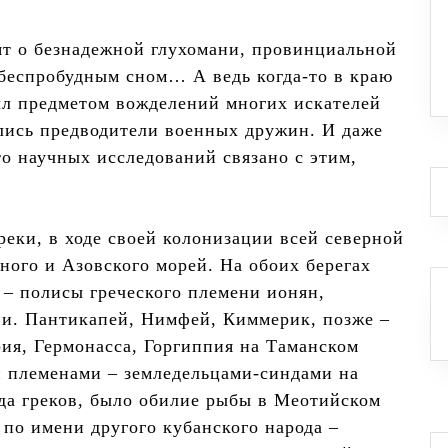
ят о безнадежной глухомани, провинциальной
 беспробудным сном… А ведь когда-то в краю
ыл предметом вожделений многих искателей
олись предводители военных дружин. И даже
то научных исследований связано с этим,
реки, в ходе своей колонизации всей северной
ного и Азовского морей. На обоих берегах
 – полисы греческого племени ионян,
ии. Пантикапей, Нимфей, Киммерик, позже –
ия, Гермонасса, Горгиппия на Таманском
и племенами – земледельцами-синдами на
юда греков, было обилие рыбы в Меотийском
 по имени другого кубанского народа –