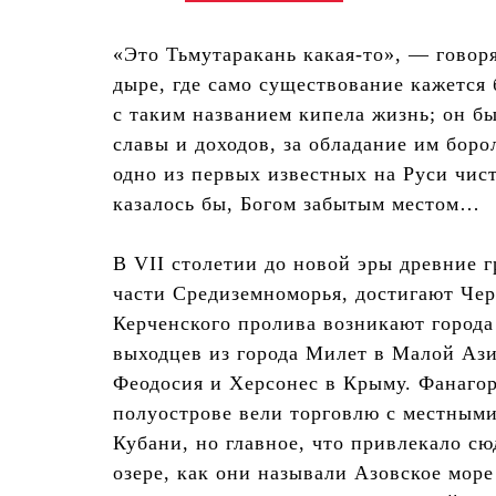
«Это Тьмутаракань какая-то», — говор
дыре, где само существование кажется
с таким названием кипела жизнь; он б
славы и доходов, за обладание им бор
одно из первых известных на Руси чис
казалось бы, Богом забытым местом…
В VII столетии до новой эры древние г
части Средиземноморья, достигают Чер
Керченского пролива возникают города
выходцев из города Милет в Малой Аз
Феодосия и Херсонес в Крыму. Фанагор
полуострове вели торговлю с местным
Кубани, но главное, что привлекало с
озере, как они называли Азовское море