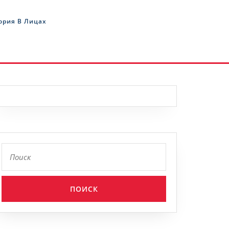
ория В Лицах
Найти: