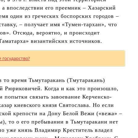
 а впоследствии его преемник – Хазарский
емя один из греческих боспорских городов –
ставку, – получает имя «Тумен-тархан», что
ов». Отсюда, вероятно, и происходит
Таматарха» византийских источников.
 государство?
в то время Тьмутаракань (Тмутаракань)
ей Рюриковичей. Когда и как это произошло,
и попытки связать завоевание Керченско-
азар киевского князя Святослава. Но если
ской крепости на Дону Белой Вежи («вежа» –
), то о его пребывании в Тьмутаракани нет
но уже князь Владимир Креститель владел