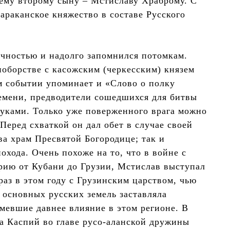
воему второму сыну – Мстиславу Храброму. С
араканское княжество в составе Русского
чностью и надолго запомнился потомкам.
ноборстве с касожским (черкесским) князем
ом событии упоминает и «Слово о полку
емени, предводители сошедшихся для битвы
руками. Только уже поверженного врага можно
 Перед схваткой он дал обет в случае своей
ва храм Пресвятой Богородице; так и
охода. Очень похоже на то, что в войне с
рию от Кубани до Грузии, Мстислав выступал
раз в этом году с Грузинским царством, чью
 основных русских земель заставляла
имевшие давнее влияние в этом регионе. В
на Каспий во главе русо-аланской дружины