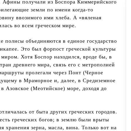
в. Афины получали из Боспора Киммерийского
рилегающие земли по имени когда-то
ловину ввозимого ими хлеба. А «вяленая
лась во всем греческом мире.
ие полисы объединяются в единое государство
тикапее. Это был форпост греческой культуры
миром. Хотя Боспор находился, вроде бы, в
тран древнего мира, связь его с метрополией
маршруты пролегали через Понт (Черное
едущему в Мраморное и, далее, в Средиземное
 в Азовское (Меотийское) море, доходя до
тличалась от быта других греческих городов.
есть греческих богов; в землю были врыты
 хранения зерна, масла, вина. Только вот на