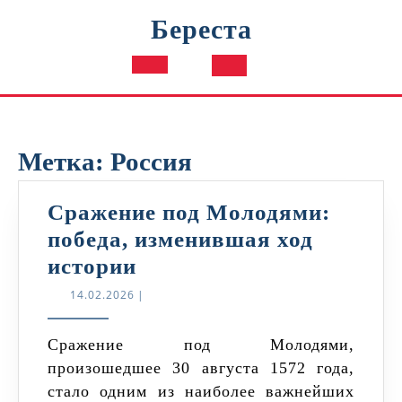
Перейти
Береста
к
содержимому
Кнопка
Открыть
Метка:
Россия
Сражение под Молодями:
победа, изменившая ход
Сражение
истории
под
14.02.2026
14.02.2026
|
Молодями:
победа,
Сражение под Молодями,
произошедшее 30 августа 1572 года,
изменившая
стало одним из наиболее важнейших
ход