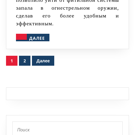
запала в огнестрельном оружии,
сделав его более удобным и
эффективным.
ДАЛЕЕ
ДАЛЕЕ
Пагинация
1
2
Далее
записей
Найти: