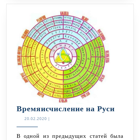
Время
Времяисчисление на Руси
на
20.02.2020
20.02.2020
|
Руси
В одной из предыдущих статей была