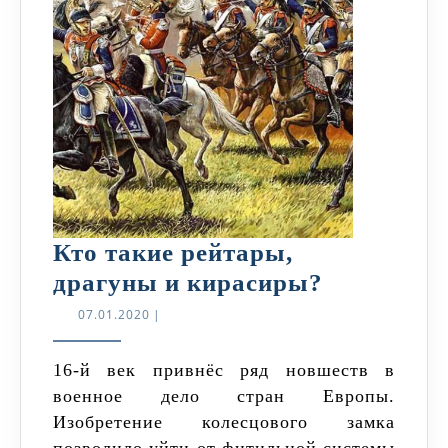
Кто такие рейтары,
Кто
драгуны и кирасиры?
такие
07.01.2020
07.01.2020
|
рейтары,
драгуны
16-й век привнёс ряд новшеств в
военное дело стран Европы.
и
Изобретение колесцового замка
кирасиры
позволило уйти от фитильной системы