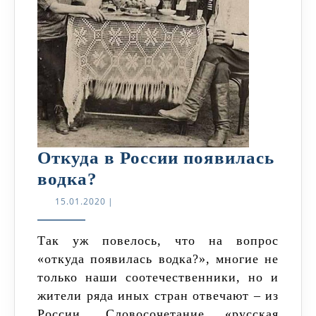
Откуда в России появилась
Откуда
водка?
в
15.01.2020
15.01.2020
|
России
появилась
Так уж повелось, что на вопрос
«откуда появилась водка?», многие не
водка?
только наши соотечественники, но и
жители ряда иных стран отвечают – из
России. Словосочетание «русская