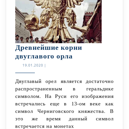
Древнейшие корни
Древнейшие
двуглавого орла
корни
19.01.2020
19.01.2020
|
двуглавого
орла
Двуглавый орел является достаточно
распространенным в геральдике
символом. На Руси его изображения
встречались еще в 13-ом веке как
символ Черниговского княжества. В
это же время данный символ
встречается на монетах