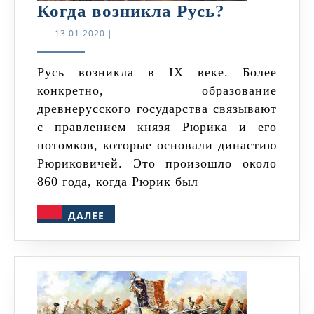
Когда
Когда возникла Русь?
возникла
13.01.2020
13.01.2020
|
Русь?
Русь возникла в IX веке. Более
конкретно, образование
древнерусского государства связывают
с правлением князя Рюрика и его
потомков, которые основали династию
Рюриковичей. Это произошло около
860 года, когда Рюрик был
ДАЛЕЕ
ДАЛЕЕ