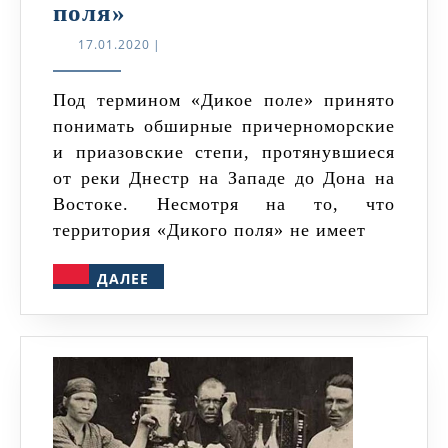
Краткая
поля»
история
17.01.2020
17.01.2020
|
«Дикого
поля»
Под термином «Дикое поле» принято
понимать обширные причерноморские
и приазовские степи, протянувшиеся
от реки Днестр на Западе до Дона на
Востоке. Несмотря на то, что
территория «Дикого поля» не имеет
ДАЛЕЕ
ДАЛЕЕ