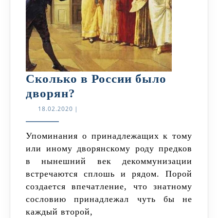
Сколько в России было
Сколько
дворян?
в
18.02.2020
18.02.2020
|
России
было
Упоминания о принадлежащих к тому
или иному дворянскому роду предков
дворян?
в нынешний век декоммунизации
встречаются сплошь и рядом. Порой
создается впечатление, что знатному
сословию принадлежал чуть бы не
каждый второй,