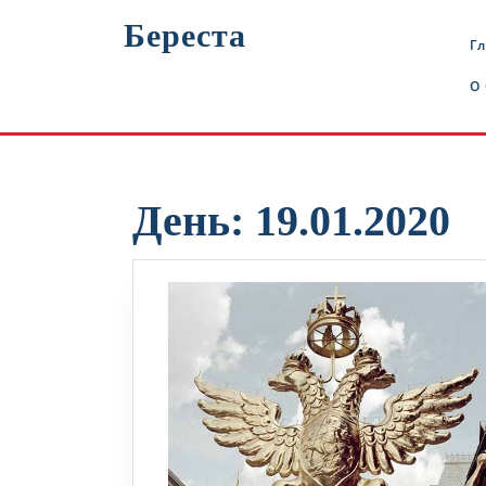
Перейти
Береста
к
Г
содержимому
О
День:
19.01.2020