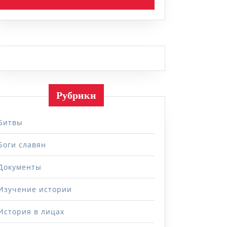
Рубрики
Битвы
Боги славян
Документы
Изучение истории
История в лицах