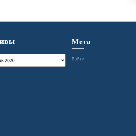
хивы
Мета
ы
Войти