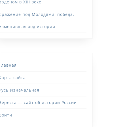
орденом в XIII веке
Сражение под Молодями: победа,
изменившая ход истории
Главная
Карта сайта
Русь Изначальная
Береста — сайт об истории России
Войти