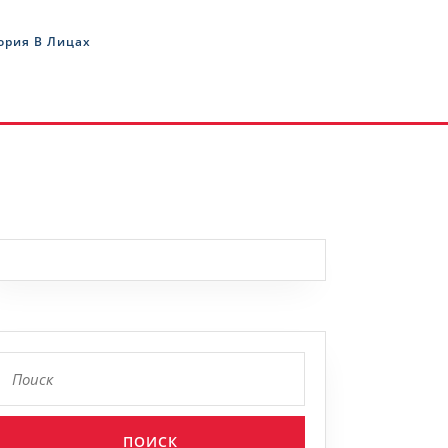
ория В Лицах
Найти: