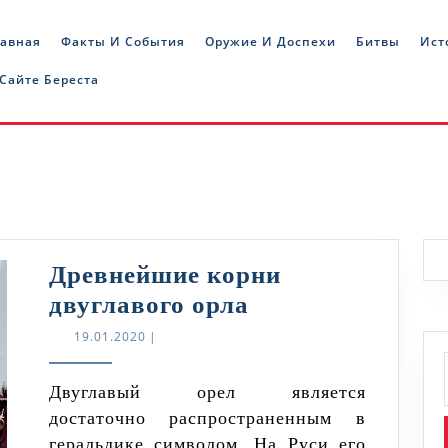
лавная
Факты И События
Оружие И Доспехи
Битвы
Ист
 Сайте Береста
Древнейшие корни
Древнейшие
двуглавого орла
корни
19.01.2020
19.01.2020
|
двуглавого
орла
Двуглавый орел является
достаточно распространенным в
геральдике символом. На Руси его