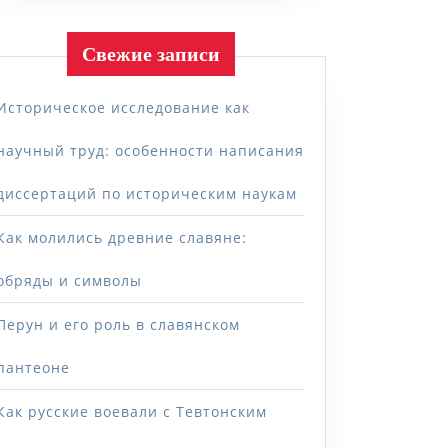
Свежие записи
Историческое исследование как
научный труд: особенности написания
диссертаций по историческим наукам
Как молились древние славяне:
обряды и символы
Перун и его роль в славянском
пантеоне
Как русские воевали с Тевтонским