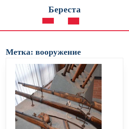
Перейти
Береста
к
содержимому
Кнопка
Открыть
Метка:
вооружение