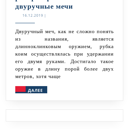
Почему
двуручные мечи
на
16.12.2019
16.12.2019
|
Руси
не
Двуручный меч, как не сложно понять
из названия, является
были
длинноклинковым оружием, рубка
распространен
коим осуществлялась при удержании
двуручные
его двумя руками. Достигало такое
мечи
оружие в длину порой более двух
метров, хотя чаще
ДАЛЕЕ
ДАЛЕЕ