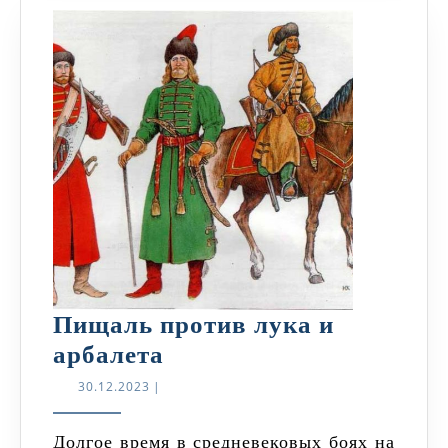
Пищаль против лука и
Пищаль
арбалета
против
30.12.2023
30.12.2023
|
лука
и
Долгое время в средневековых боях на