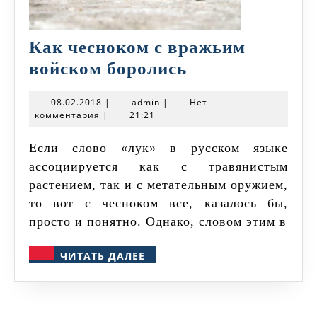
Как чесноком с вражьим
Как
войском боролись
чесноком
08.02.2018
admin
08.02.2018
|
admin
|
Нет
с
комментария
|
21:21
вражьим
Если слово «лук» в русском языке
войском
ассоциируется как с травянистым
боролись
растением, так и с метательным оружием,
то вот с чесноком все, казалось бы,
просто и понятно. Однако, словом этим в
ЧИТАТЬ
ЧИТАТЬ ДАЛЕЕ
ДАЛЕЕ