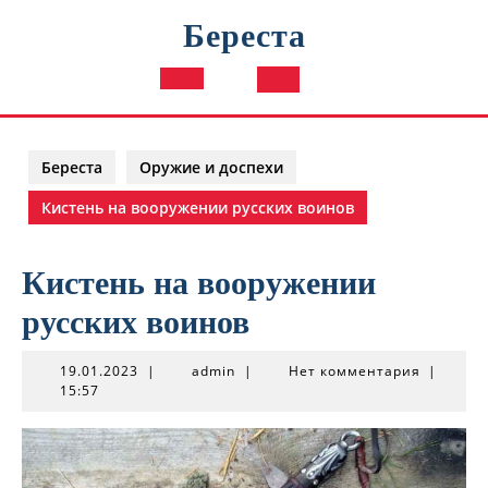
Перейти
Береста
к
содержимому
Кнопка
Открыть
Береста
Оружие и доспехи
Кистень на вооружении русских воинов
Кистень на вооружении
русских воинов
19.01.2023
admin
19.01.2023
|
admin
|
Нет комментария
|
15:57