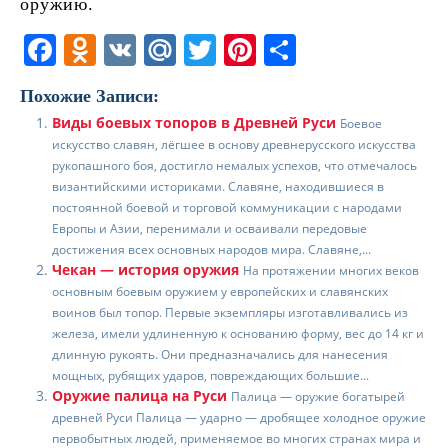
оружию.
F
O
V
M
T
Pi
О
a
d
K
ai
w
nt
т
Похожие Записи:
c
n
l.
itt
er
п
Виды боевых топоров в Древней Руси
Боевое
e
o
R
er
e
р
искусство славян, лёгшее в основу древнерусского искусства
b
kl
u
st
а
рукопашного боя, достигло немалых успехов, что отмечалось
византийскими историками. Славяне, находившиеся в
o
a
в
постоянной боевой и торговой коммуникации с народами
Европы и Азии, перенимали и осваивали передовые
o
ss
и
достижения всех основных народов мира. Славяне,...
k
ni
т
Чекан — история оружия
На протяжении многих веков
основным боевым оружием у европейских и славянских
ki
ь
воинов был топор. Первые экземпляры изготавливались из
железа, имели удлиненную к основанию форму, вес до 14 кг и
длинную рукоять. Они предназначались для нанесения
мощных, рубящих ударов, повреждающих большие...
Оружие палица на Руси
Палица — оружие богатырей
древней Руси Палица — ударно — дробящее холодное оружие
первобытных людей, применяемое во многих странах мира и