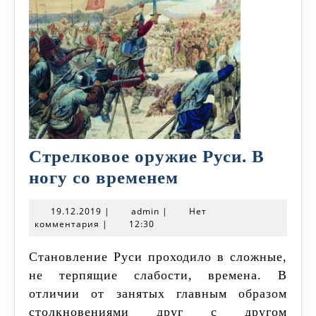
Стрелковое оружие Руси. В
Стрелковое
ногу со временем
оружие
19.12.2019
admin
19.12.2019
|
admin
|
Нет
Руси.
комментария
|
12:30
В
Становление Руси проходило в сложные,
ногу
не терпящие слабости, времена. В
со
отличии от занятых главным образом
временем
столкновениями друг с другом