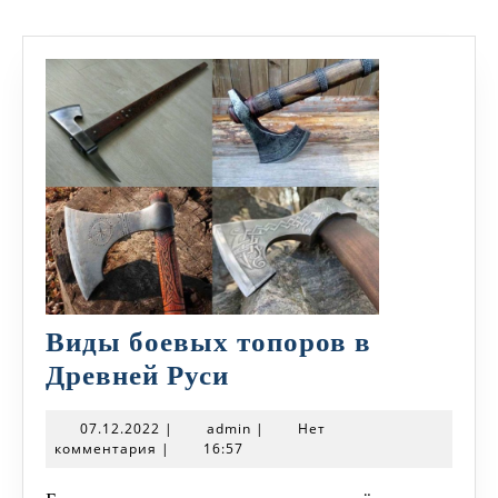
Виды боевых топоров в
Виды
Древней Руси
боевых
07.12.2022
admin
07.12.2022
|
admin
|
Нет
топоров
комментария
|
16:57
в