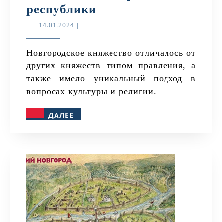
Новгородское
республики
княжество
14.01.2024
14.01.2024
|
в
9-
Новгородское княжество отличалось от
других княжеств типом правления, а
12
также имело уникальный подход в
веках:
вопросах культуры и религии.
от
города
ДАЛЕЕ
ДАЛЕЕ
до
республики