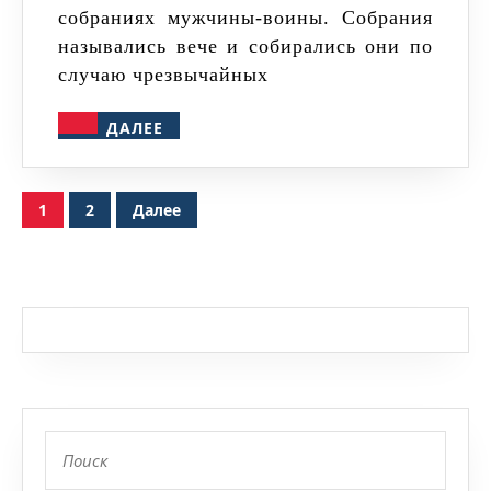
собраниях мужчины-воины. Собрания
назывались вече и собирались они по
случаю чрезвычайных
ДАЛЕЕ
ДАЛЕЕ
Пагинация
1
2
Далее
записей
Найти: