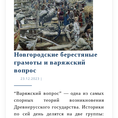
Новгородские берестяные
грамоты и варяжский
Новгородские
вопрос
берестяные
23.12.2023
23.12.2023
|
грамоты
и
“Варяжский вопрос” — одна из самых
спорных теорий возникновения
варяжский
Древнерусского государства. Историки
вопрос
по сей день делятся на две группы: