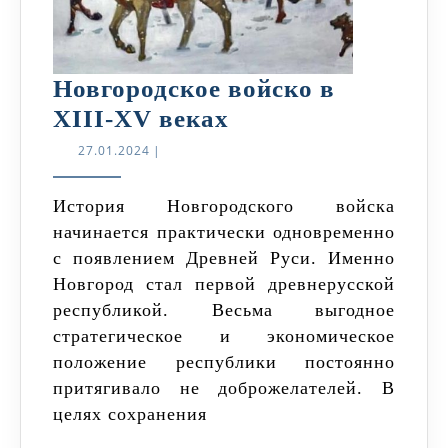
Новгородское войско в
Новгородское
XIII-XV веках
войско
27.01.2024
27.01.2024
|
в
XIII-
История Новгородского войска
начинается практически одновременно
XV
с появлением Древней Руси. Именно
веках
Новгород стал первой древнерусской
республикой. Весьма выгодное
стратегическое и экономическое
положение республики постоянно
притягивало не доброжелателей. В
целях сохранения