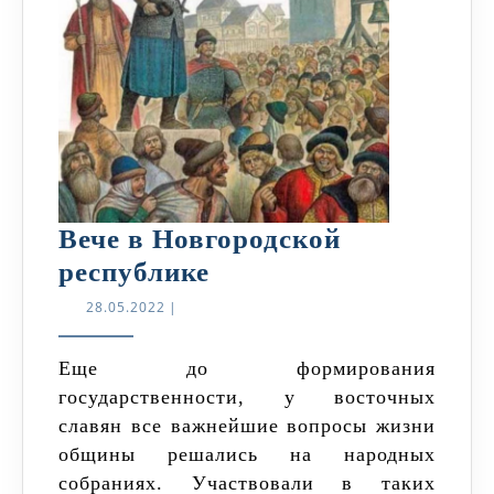
Вече в Новгородской
Вече
республике
в
28.05.2022
28.05.2022
|
Новгородской
республике
Еще до формирования
государственности, у восточных
славян все важнейшие вопросы жизни
общины решались на народных
собраниях. Участвовали в таких