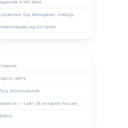
орденом в XIII веке
Сражение под Молодями: победа,
изменившая ход истории
Главная
Карта сайта
Русь Изначальная
Береста — сайт об истории России
Войти