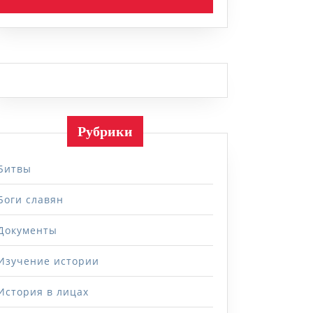
Рубрики
Битвы
Боги славян
Документы
Изучение истории
История в лицах