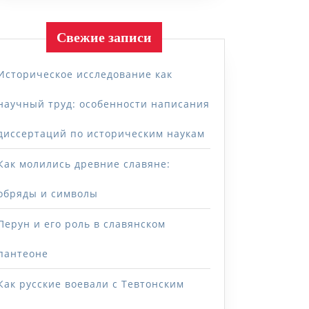
Свежие записи
Историческое исследование как
научный труд: особенности написания
диссертаций по историческим наукам
Как молились древние славяне:
обряды и символы
Перун и его роль в славянском
пантеоне
Как русские воевали с Тевтонским