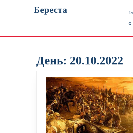
Перейти
Береста
к
Г
содержимому
О
День:
20.10.2022