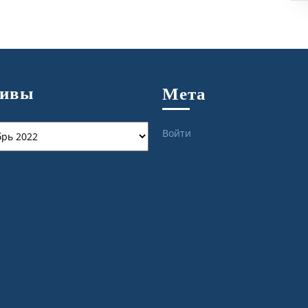
хивы
Мета
ы
Войти