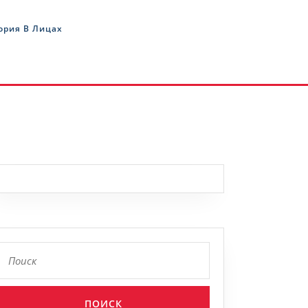
ория В Лицах
Найти: