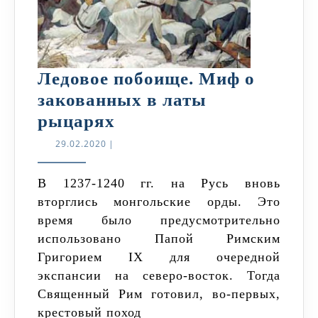
Ледовое побоище. Миф о
закованных в латы
Ледовое
рыцарях
побоище.
29.02.2020
29.02.2020
|
Миф
о
В 1237-1240 гг. на Русь вновь
вторглись монгольские орды. Это
закованных
время было предусмотрительно
в
использовано Папой Римским
латы
Григорием IX для очередной
рыцарях
экспансии на северо-восток. Тогда
Священный Рим готовил, во-первых,
крестовый поход