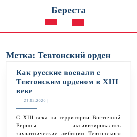
Перейти
Береста
к
содержимому
Кнопка
Открыть
Метка:
Тевтонский орден
Как русские воевали с
Тевтонским орденом в XIII
Как
веке
русские
21.02.2026
21.02.2026
|
воевали
с
С XIII века на территории Восточной
Европы активизировались
Тевтонским
захватнические амбиции Тевтонского
орденом