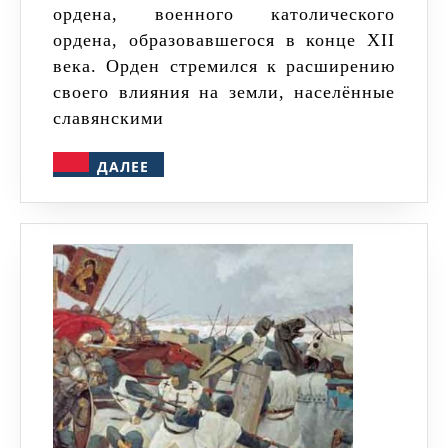
ордена, военного католического
в
ордена, образовавшегося в конце XII
XIII
века. Орден стремился к расширению
веке
своего влияния на земли, населённые
славянскими
ДАЛЕЕ
ДАЛЕЕ