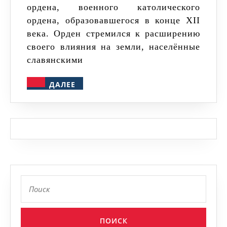
ордена, военного католического
в
ордена, образовавшегося в конце XII
XIII
века. Орден стремился к расширению
веке
своего влияния на земли, населённые
славянскими
ДАЛЕЕ
ДАЛЕЕ
Найти: