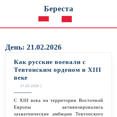
Перейти
Береста
к
содержимому
Кнопка
Открыть
День:
21.02.2026
Как русские воевали с
Тевтонским орденом в XIII
Как
веке
русские
21.02.2026
21.02.2026
|
воевали
с
С XIII века на территории Восточной
Европы активизировались
Тевтонским
захватнические амбиции Тевтонского
орденом