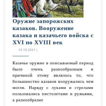
Оружие запорожских
казаков. Вооружение
казака и казачьего войска с
Оружие
XVI по XVIII век
запорожских
19.10.2021
19.10.2021
|
казаков.
Вооружение
Казачье оружие в описываемый период
было очень разнообразным и
казака
причиной этому являлось то, что
и
большинство казаков вооружались чем
казачьего
могли. Наряду с луками и стрелами
войска
пользовались пистолетами и ружьями,
с
а разнообразие
XVI