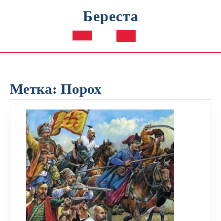
Перейти
Береста
к
содержимому
Кнопка
Открыть
Метка:
Порох