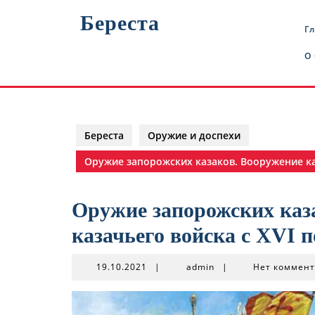
Перейти
Береста
к
Г
содержимому
О
Береста
Оружие и доспехи
Оружие запорожских казаков. Вооружение каза
Оружие запорожских каза
казачьего войска с XVI п
19.10.2021
admin
19.10.2021
|
admin
|
Нет коммен