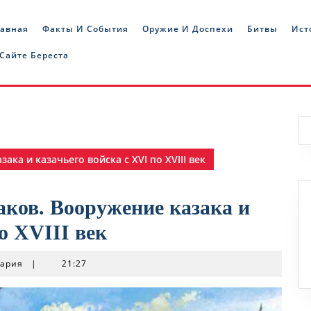
лавная
Факты И События
Оружие И Доспехи
Битвы
Ист
 Сайте Береста
ка и казачьего войска с XVI по XVIII век
ков. Вооружение казака и
о XVIII век
тария
|
21:27