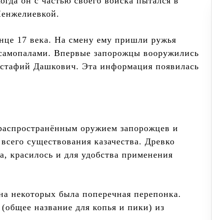
огда он с частью своего войска пытался в
Менжелиевкой.
онце 17 века. На смену ему пришли ружья
 самопалами. Впервые запорожцы вооружились
Евстафий Дашкович. Эта информация появилась
.
 распространённым оружием запорожцев и
 всего существования казачества. Древко
а, красилось и для удобства применения
на некоторых была поперечная перепонка.
(общее название для копья и пики) из