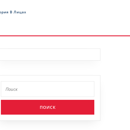
ория В Лицах
Найти: