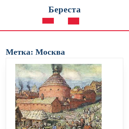
Перейти
Береста
к
содержимому
Кнопка
Открыть
Метка:
Москва