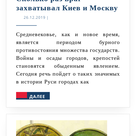
Ско
захватывал Киев и Москву
раз
26.12.2019
26.12.2019
|
враг
захв
Средневековье, как и новое время,
является периодом бурного
Кие
противостояния множества государств.
и
Войны и осады городов, крепостей
Мос
становятся обыденным явлением.
Сегодня речь пойдет о таких значимых
в истории Руси городах как
ДАЛЕЕ
ДАЛЕЕ