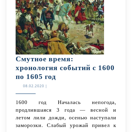
Смутное время:
хронология событий с 1600
Смутное
по 1605 год
время:
08.02.2020
08.02.2020
|
хронология
событий
1600 год Началась непогода,
продлившаяся 3 года — весной и
с
летом лили дожди, осенью наступали
1600
заморозки. Слабый урожай привел к
по