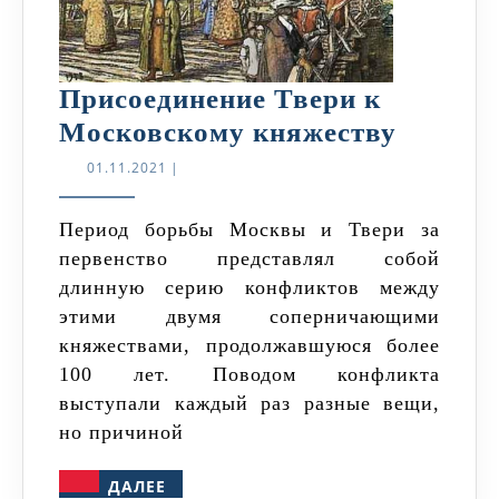
Присоединение Твери к
Присое
Московскому княжеству
Твери
01.11.2021
01.11.2021
|
к
Москов
Период борьбы Москвы и Твери за
первенство представлял собой
княжес
длинную серию конфликтов между
этими двумя соперничающими
княжествами, продолжавшуюся более
100 лет. Поводом конфликта
выступали каждый раз разные вещи,
но причиной
ДАЛЕЕ
ДАЛЕЕ