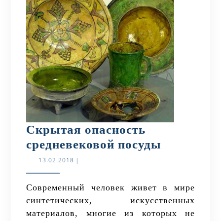
Скрытая опасность
Скрытая
средневековой посуды
опасност
13.02.2018
13.02.2018
|
средневе
посуды
Современный человек живет в мире
синтетических, искусственных
материалов, многие из которых не