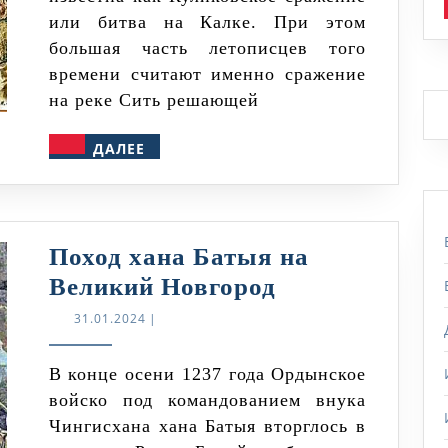
года
или битва на Калке. При этом
большая часть летописцев того
времени считают именно сражение
на реке Сить решающей
ДАЛЕЕ
ДАЛЕЕ
Поход хана Батыя на
Поход
Великий Новгород
хана
31.01.2024
31.01.2024
|
Батыя
на
В конце осени 1237 года Ордынское
войско под командованием внука
Великий
Чингисхана хана Батыя вторглось в
Новгород