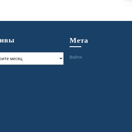
хивы
Мета
ы
Войти