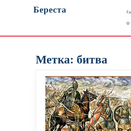
Перейти
Береста
к
Г
содержимому
О
Метка:
битва