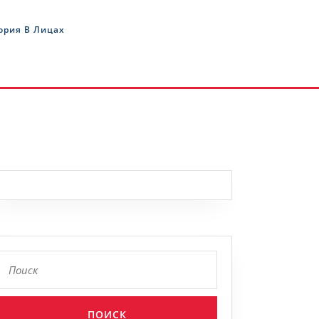
ория В Лицах
Найти: