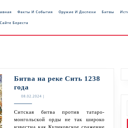
лавная
Факты И События
Оружие И Доспехи
Битвы
Ист
 Сайте Береста
Битва на реке Сить 1238
Битва
года
на
08.02.2024
08.02.2024
|
реке
Сить
Ситская битва против татаро-
монгольской орды не так широко
1238
известна как Куликовское сражение