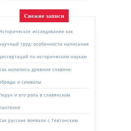
Свежие записи
Историческое исследование как
научный труд: особенности написания
диссертаций по историческим наукам
Как молились древние славяне:
обряды и символы
Перун и его роль в славянском
пантеоне
Как русские воевали с Тевтонским