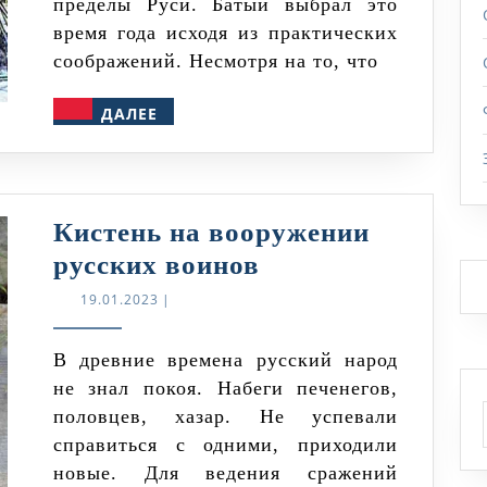
пределы Руси. Батый выбрал это
время года исходя из практических
соображений. Несмотря на то, что
ДАЛЕЕ
ДАЛЕЕ
Кистень на вооружении
Кистень
русских воинов
на
19.01.2023
19.01.2023
|
вооружении
русских
В древние времена русский народ
не знал покоя. Набеги печенегов,
воинов
половцев, хазар. Не успевали
справиться с одними, приходили
новые. Для ведения сражений