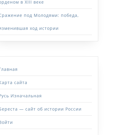
орденом в XIII веке
Сражение под Молодями: победа,
изменившая ход истории
Главная
Карта сайта
Русь Изначальная
Береста — сайт об истории России
Войти