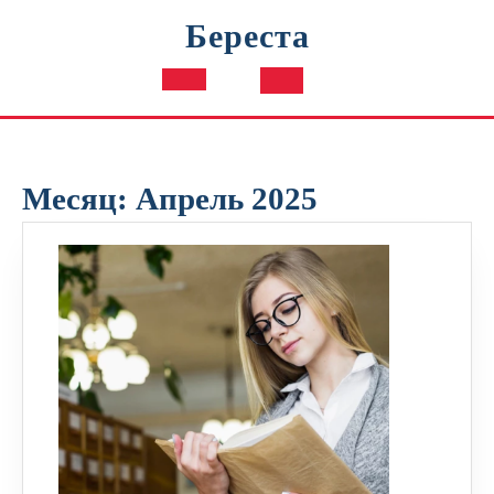
Перейти
Береста
к
содержимому
Кнопка
Открыть
Месяц:
Апрель 2025