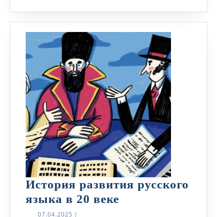
История развития русского
История
языка в 20 веке
развития
07.04.2025
07.04.2025
|