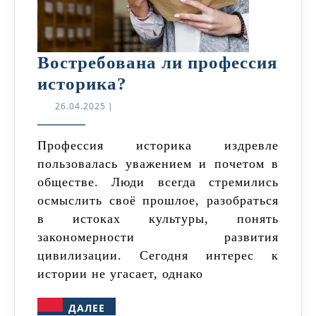
Востребована ли профессия
Востребована
историка?
ли
26.04.2025
26.04.2025
|
профессия
историка?
Профессия историка издревле
пользовалась уважением и почетом в
обществе. Люди всегда стремились
осмыслить своё прошлое, разобраться
в истоках культуры, понять
закономерности развития
цивилизации. Сегодня интерес к
истории не угасает, однако
ДАЛЕЕ
ДАЛЕЕ