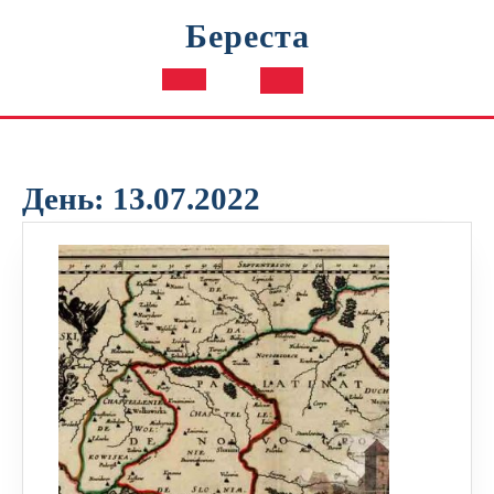
Перейти
Береста
к
содержимому
Кнопка
Открыть
День:
13.07.2022