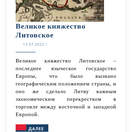
Великое княжество
Великое
Литовское
княжество
13.07.2022
13.07.2022
|
Литовское
Великое княжество Литовское –
последнее языческое государство
Европы, что было вызвано
географическим положением страны, и
оно же сделало Литву важным
экономическим перекрестком в
торговле между восточной и западной
Европой.
ДАЛЕЕ
ДАЛЕЕ