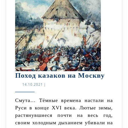
Поход
Поход казаков на Москву
казак
14.10.2021
14.10.2021
|
на
Москв
Смута… Тёмные времена настали на
Руси в конце XVI века. Лютые зимы,
растянувшиеся почти на весь год,
своим холодным дыханием убивали на