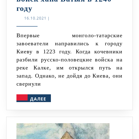
Как
году
пал
16.10.2021
16.10.2021
|
Киев
под
Впервые монголо-татарские
завоеватели направились к городу
натиском
Киеву в 1223 году. Когда кочевники
войск
разбили русско-половецкие войска на
хана
реке Калке, им открылся путь на
Батыя
запад. Однако, не дойдя до Киева, они
в
свернули
1240
ДАЛЕЕ
ДАЛЕЕ
году