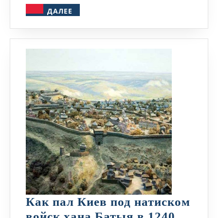
ДАЛЕЕ
ДАЛЕЕ
по
XVIII
век
Как пал Киев под натиском
войск хана Батыя в 1240