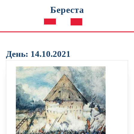
Перейти
Береста
к
содержимому
Кнопка
Открыть
День:
14.10.2021