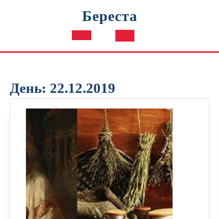
Перейти
Береста
к
содержимому
Кнопка
Открыть
День:
22.12.2019