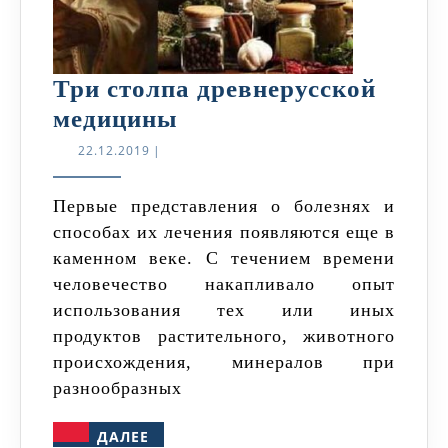
Три столпа древнерусской
Три
медицины
столпа
22.12.2019
22.12.2019
|
древнерусской
медицины
Первые представления о болезнях и
способах их лечения появляются еще в
каменном веке. С течением времени
человечество накапливало опыт
использования тех или иных
продуктов растительного, животного
происхождения, минералов при
разнообразных
ДАЛЕЕ
ДАЛЕЕ