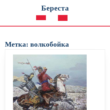
Перейти
Береста
к
содержимому
Кнопка
Открыть
Метка:
волкобойка