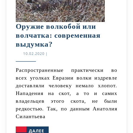
Оружие волкобой или
волчатка: современная
Оружие
выдумка?
волкобой
10.02.2020
10.02.2020
|
или
волчатка:
Распространенные практически во
всех уголках Евразии волки издревле
современная
доставляли человеку немало хлопот.
выдумка?
Нападения на скот, а то и самих
владельцев этого скота, не были
редкостью. Так, по данным Анатолия
Силантьева
ДАЛЕЕ
ДАЛЕЕ