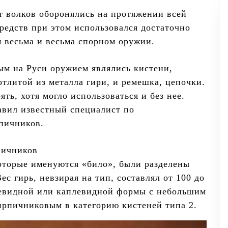
от волков оборонялись на протяжении всей
средств при этом использовался достаточно
м весьма и весьма спорном оружии.
ым на Руси оружием являлись кистени,
отлитой из металла гири, и ремешка, цепочки.
ть, хотя могло использоваться и без нее.
авил известный специалист по
пичников.
пичников
которые именуются «било», были разделены
ес гирь, невзирая на тип, составлял от 100 до
шевидной или каплевидной формы с небольшим
ирпичниковым в категорию кистеней типа 2.