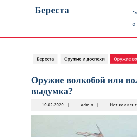
Перейти
Береста
к
Г
содержимому
О
Береста
Оружие и доспехи
Оружие во
Оружие волкобой или во
выдумка?
10.02.2020
admin
10.02.2020
|
admin
|
Нет коммен