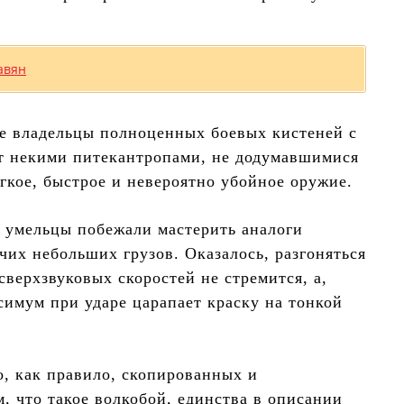
авян
ые владельцы полноценных боевых кистеней с
ят некими питекантропами, не додумавшимися
гкое, быстрое и невероятно убойное оружие.
 умельцы побежали мастерить аналоги
чих небольших грузов. Оказалось, разгоняться
верхзвуковых скоростей не стремится, а,
симум при ударе царапает краску на тонкой
о, как правило, скопированных и
, что такое волкобой, единства в описании