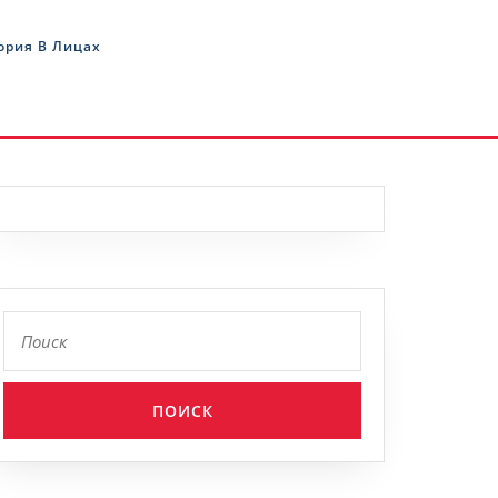
ория В Лицах
Найти: