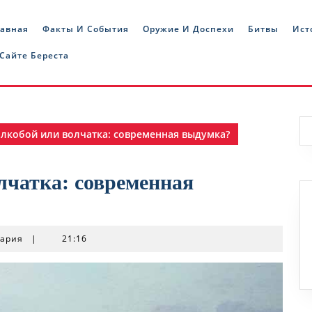
лавная
Факты И События
Оружие И Доспехи
Битвы
Ист
 Сайте Береста
лкобой или волчатка: современная выдумка?
лчатка: современная
тария
|
21:16