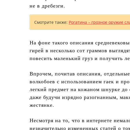
не в дребезги.
Смотрите также:
Рогатина – грозное оружие сл
На фоне такого описания средневеков
гирей в несколько сот граммов выгляд
повесить маленький груз и получить ле
Впрочем, почитав описания, отдельные
волкобоев с использованием гаек и про
легкий предмет на кожаном шнурке до с
даже будучи изрядно разогнанным, мак
жестянке.
Несмотря на то, что в интернете немал
незначительно измененных статей о том