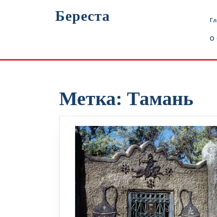
Перейти
Береста
к
Г
содержимому
О
Метка:
Тамань