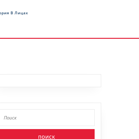
ория В Лицах
ракань.
Найти:
зации?