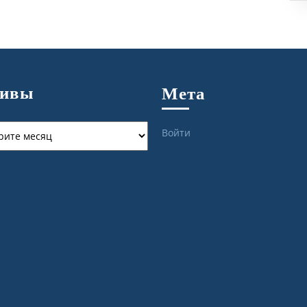
хивы
Мета
ы
Войти