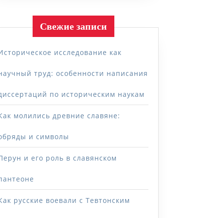
Свежие записи
Историческое исследование как
научный труд: особенности написания
диссертаций по историческим наукам
Как молились древние славяне:
обряды и символы
Перун и его роль в славянском
пантеоне
Как русские воевали с Тевтонским