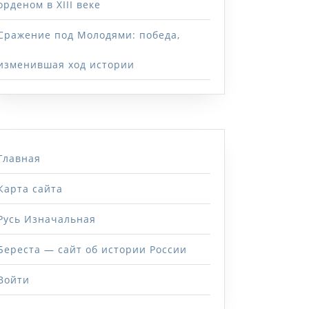
орденом в XIII веке
Сражение под Молодями: победа,
изменившая ход истории
Главная
Карта сайта
Русь Изначальная
Береста — сайт об истории России
Войти