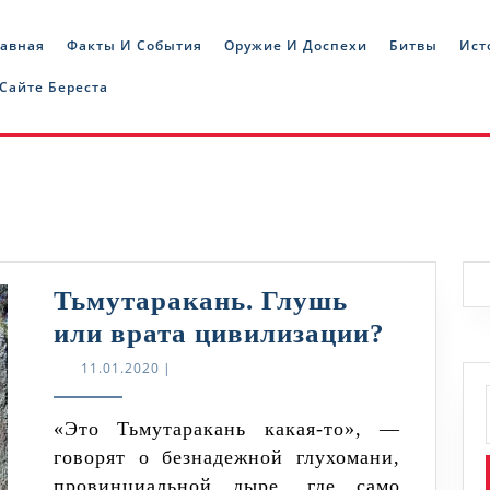
лавная
Факты И События
Оружие И Доспехи
Битвы
Ист
 Сайте Береста
Тьмутаракань. Глушь
Тьмута
или врата цивилизации?
Глушь
11.01.2020
11.01.2020
|
или
врата
«Это Тьмутаракань какая-то», —
говорят о безнадежной глухомани,
цивили
провинциальной дыре, где само