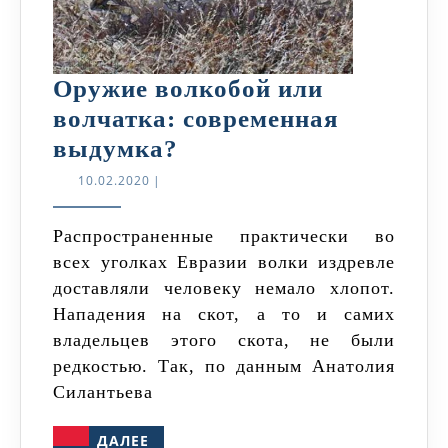
Оружие волкобой или
волчатка: современная
Оружие
выдумка?
волкобой
10.02.2020
10.02.2020
|
или
волчатка:
Распространенные практически во
всех уголках Евразии волки издревле
современная
доставляли человеку немало хлопот.
выдумка?
Нападения на скот, а то и самих
владельцев этого скота, не были
редкостью. Так, по данным Анатолия
Силантьева
ДАЛЕЕ
ДАЛЕЕ