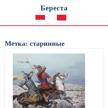
Перейти
Береста
к
содержимому
Кнопка
Открыть
Метка:
старинные