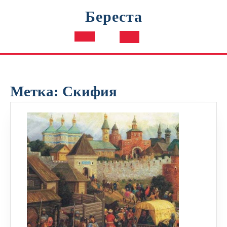
Перейти
Береста
к
содержимому
Кнопка
Открыть
Метка:
Скифия