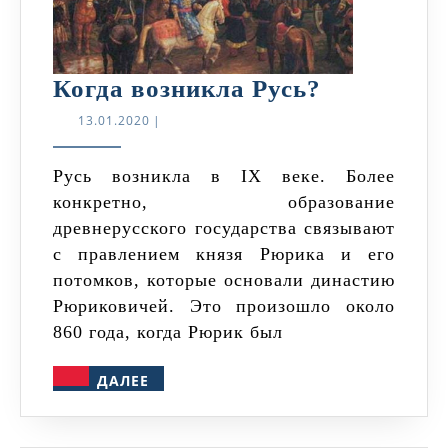
Когда
Когда возникла Русь?
возникла
13.01.2020
13.01.2020
|
Русь?
Русь возникла в IX веке. Более
конкретно, образование
древнерусского государства связывают
с правлением князя Рюрика и его
потомков, которые основали династию
Рюриковичей. Это произошло около
860 года, когда Рюрик был
ДАЛЕЕ
ДАЛЕЕ