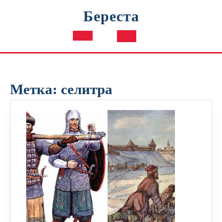
Перейти
Береста
к
содержимому
Кнопка
Открыть
Метка:
селитра