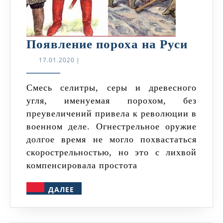
Появ
Появление пороха на Руси
порох
17.01.2020
17.01.2020
|
на
Руси
Смесь селитры, серы и древесного
угля, именуемая порохом, без
преувеличений привела к революции в
военном деле. Огнестрельное оружие
долгое время не могло похвастаться
скорострельностью, но это с лихвой
компенсировала простота
ДАЛЕЕ
ДАЛЕЕ